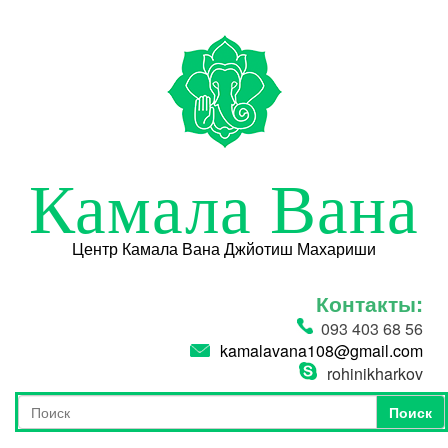
Перейти к основному содержанию
Камала Вана
Центр Камала Вана Джйотиш Махариши
Контакты:
093 403 68 56
kamalavana108@gmail.com
rohinikharkov
Поиск
Форма поиска
Поиск