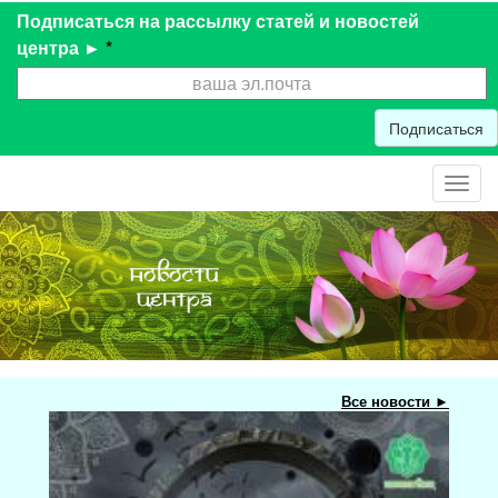
Подписаться на рассылку статей и новостей
центра ►
*
Подписаться
Toggl
navig
Все новости ►