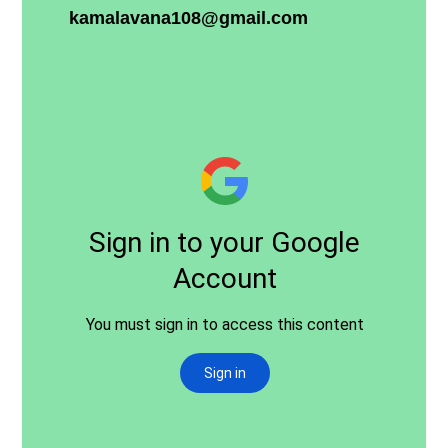
kamalavana
108@
gmail
.
com