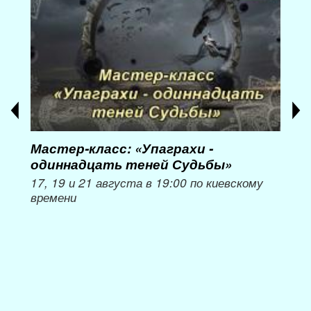
Мастер-класс: «Упаграхи -
Мас
одиннадцать теней Судьбы»
при
пер
17, 19 и 21 августа в 19:00 по киевскому
времени
Мож