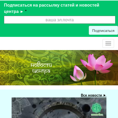
Подписаться на рассылку статей и новостей
центра ►
*
Подписаться
Toggl
navig
Все новости ►