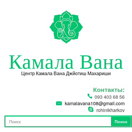
Перейти к основному содержанию
Камала Вана
Центр Камала Вана Джйотиш Махариши
Контакты:
093 403 68 56
kamalavana108@gmail.com
rohinikharkov
Поиск
Форма поиска
Поиск