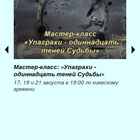
Мастер-класс: «Упаграхи -
Мас
одиннадцать теней Судьбы»
при
пер
17, 19 и 21 августа в 19:00 по киевскому
времени
Мож