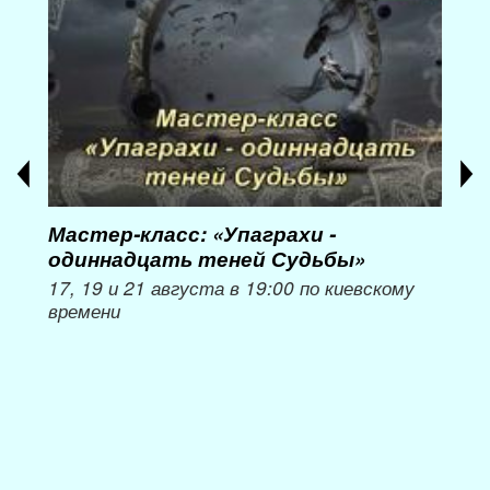
Мастер-класс: «Упаграхи -
Мас
одиннадцать теней Судьбы»
при
пер
17, 19 и 21 августа в 19:00 по киевскому
времени
Мож