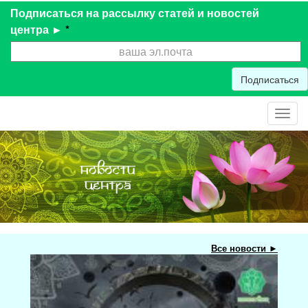
Подписаться на рассылку статей и новостей
центра ►
*
Подписаться
Toggl
navig
Все новости ►