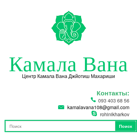
Перейти к основному содержанию
Камала Вана
Центр Камала Вана Джйотиш Махариши
Контакты:
093 403 68 56
kamalavana108@gmail.com
rohinikharkov
Поиск
Форма поиска
Поиск