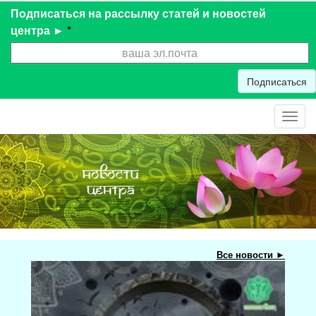
Подписаться на рассылку статей и новостей
центра ►
*
Подписаться
Toggl
navig
Все новости ►