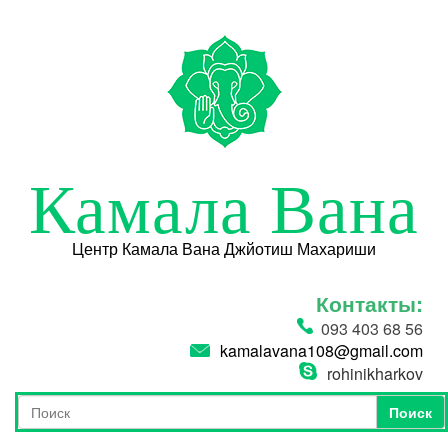
Перейти к основному содержанию
Камала Вана
Центр Камала Вана Джйотиш Махариши
Контакты:
093 403 68 56
kamalavana108@gmail.com
rohinikharkov
Поиск
Форма поиска
Поиск