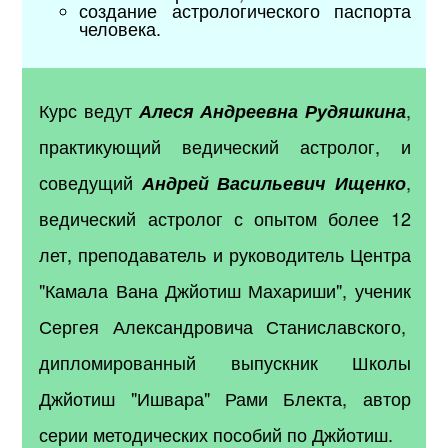
создание астрологического паспорта
человека.
Курс ведут
,
Алеся
Андреевна
Рудяшкина
практикующий ведический астролог, и
соведущий
,
Андрей
Васильевич
Ищенко
в
едический астролог с опытом более 12
лет, преподаватель и руководитель Центра
"Камала Вана Джйотиш Махариши", ученик
Сергея Александровича Станиславского,
дипломированный выпускник Школы
Джйотиш "Ишвара" Рами Блекта, автор
серии методических пособий по Джйотиш.