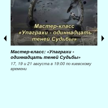
Мастер-класс: «Упаграхи -
Мас
одиннадцать теней Судьбы»
при
пер
17, 19 и 21 августа в 19:00 по киевскому
времени
Мож