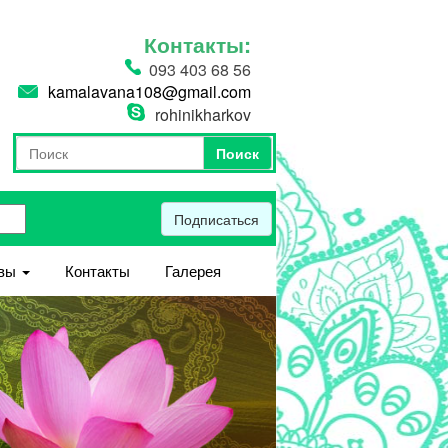
Контакты:
093 403 68 56
kamalavana108@gmail.com
rohinikharkov
Поиск
Форма поиска
Поиск
Подписаться
вы
Контакты
Галерея