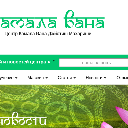
Камала Вана
Центр Камала Вана Джйотиш Махариши
й и новостей центра ►
*
учение
Магазин
Статьи
Новости
Отзы