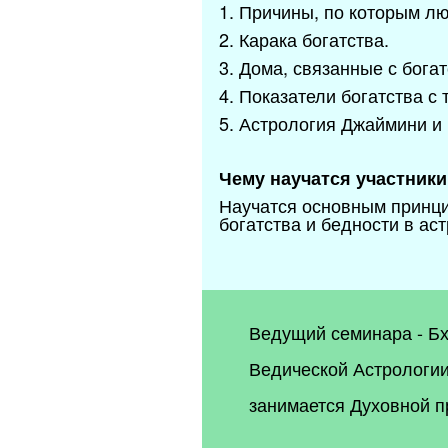
1. Причины, по которым лю
2. Карака богатства.
3. Дома, связанные с бога
4. Показатели богатства с
5. Астрология Джаймини и 
Чему научатся участники
Научатся основным принци
богатства и бедности в ас
Ведущий семинара - Бх
Ведической Астрологии
занимается Духовной п