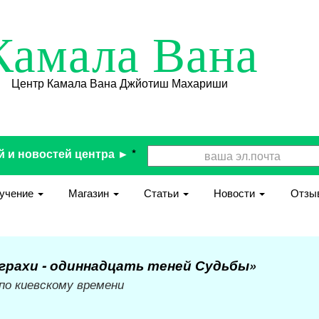
Камала Вана
Центр Камала Вана Джйотиш Махариши
й и новостей центра ►
*
учение
Магазин
Статьи
Новости
Отзы
грахи - одиннадцать теней Судьбы»
 по киевскому времени