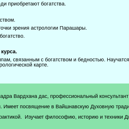
ди приобретают богатства.
тством.
 точки зрения астрологии Парашары.
богатство.
 курса.
пам, связанным с богатством и бедностью. Научатся
трологической карте.
адра Вардхана дас, п
рофессиональный консультант
. Имеет посвящение в Вайшнавскую Духовную тради
рактикой. Изучает философию, историю и техники Д