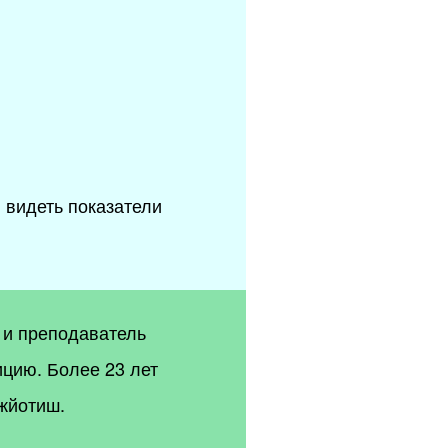
 видеть показатели
 и преподаватель
цию. Более 23 лет
жйотиш.