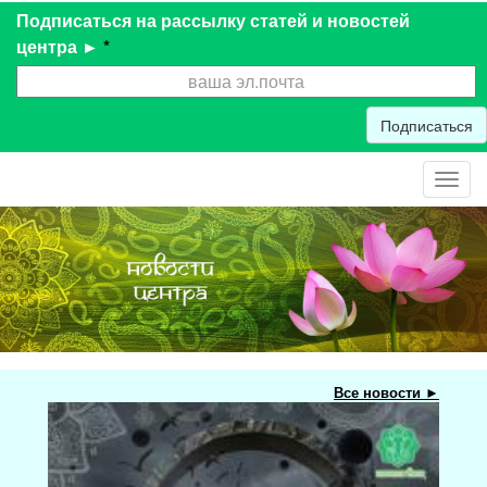
Подписаться на рассылку статей и новостей
центра ►
*
Подписаться
Toggl
navig
Все новости ►