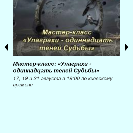
Мастер-класс: «Упаграхи -
Мас
одиннадцать теней Судьбы»
при
пер
17, 19 и 21 августа в 19:00 по киевскому
времени
Мож