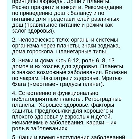
принципы аюрведы. Доши и планеты.
Расчет пракрити и викрити. Рекомендации
по приведению дош к балансу и по
питанию для представителей различных
дош (правильное питание и режим как
залог здоровья).
2. Человеческое тело: органы и системы
организма через планеты, знаки зодиака,
дома гороскопа. Планетарные типы.
3. Знаки и дома. Ось 6-12, роль 6, 8, 12
домов и их хозяев для здоровья. Планеты
в знаках: возможные заболевания. Болезни
по чакрам. Накшатры и здоровье. Мритью
бхага («мертвые» градусы планет).
4. Естественно и функционально
неблагоприятные планеты. Ретроградные
планеты. Хорошее здоровье: факторы
защиты. Предпосылки для хорошего и
плохого здоровья у взрослых и детей.
Неизлечимые заболевания. Караки – их
роль в заболеваниях.
5. Даши и время наступления заболеваний.