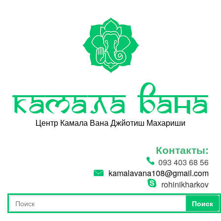
Перейти к основному содержанию
Камала Вана
Центр Камала Вана Джйотиш Махариши
Контакты:
093 403 68 56
kamalavana108@gmail.com
rohinikharkov
Поиск
Форма поиска
Поиск