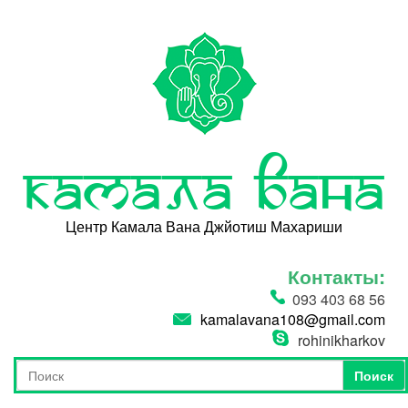
Перейти к основному содержанию
Камала Вана
Центр Камала Вана Джйотиш Махариши
Контакты:
093 403 68 56
kamalavana108@gmail.com
rohinikharkov
Поиск
Форма поиска
Поиск