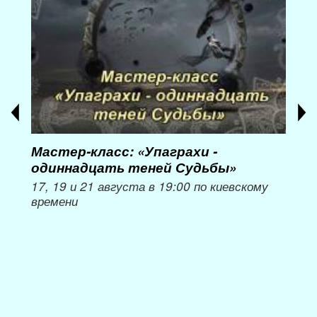
Мастер-класс: «Упаграхи -
Мас
одиннадцать теней Судьбы»
при
пер
17, 19 и 21 августа в 19:00 по киевскому
времени
Мож