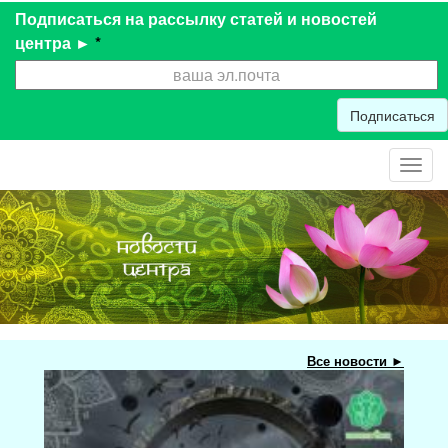
Подписаться на рассылку статей и новостей
центра ►
*
Подписаться
Toggl
navig
Все новости ►