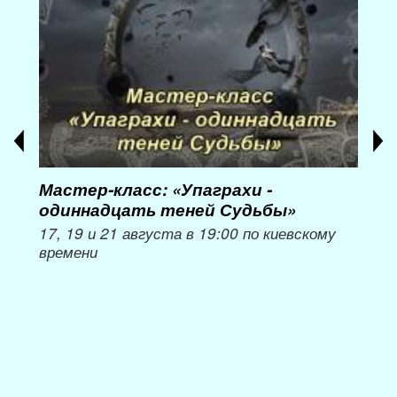
Мастер-класс: «Упаграхи -
Мас
одиннадцать теней Судьбы»
при
пер
17, 19 и 21 августа в 19:00 по киевскому
времени
Мож