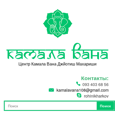
Перейти к основному содержанию
Камала Вана
Центр Камала Вана Джйотиш Махариши
Контакты:
093 403 68 56
kamalavana108@gmail.com
rohinikharkov
Поиск
Форма поиска
Поиск