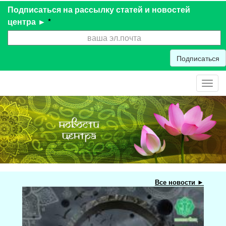
Подписаться на рассылку статей и новостей
центра ►
*
Подписаться
Toggl
navig
Все новости ►