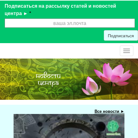
Подписаться на рассылку статей и новостей
центра ►
*
Подписаться
Toggl
navig
Все новости ►