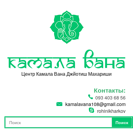
Перейти к основному содержанию
Камала Вана
Центр Камала Вана Джйотиш Махариши
Контакты:
093 403 68 56
kamalavana108@gmail.com
rohinikharkov
Поиск
Форма поиска
Поиск