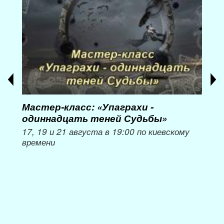
Мастер-класс: «Упаграхи -
Мас
одиннадцать теней Судьбы»
при
пер
17, 19 и 21 августа в 19:00 по киевскому
времени
Мож