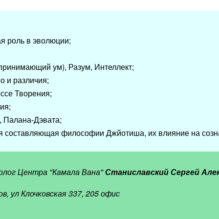
я роль в эволюции;
спринимающий ум), Разум, Интеллект;
во и различия;
ессе Творения;
ния;
, Палана-Дэвата;
я составляющая философии Джйотиша, их влияние на созна
олог Центра "Камала Вана"
Станиславский Сергей Але
ов, ул Клочковская 337, 205 офис