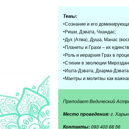
Темы:
•Сознание и его доминирующа
•Риши, Дэвата, Чхандас;
•Дух (Атма), Душа, Манас (во
•Планеты и Грахи – их единст
•Роль и иерархия Грах в проц
•Стихии в эволюции Мирозда
•Ишта-Дэвата, Дхарма-Дэвата
•Мантры и молитвы как важна
Преподает Ведический Астр
Место проведения:
г. Харьк
Контакты:
093 403 68 56