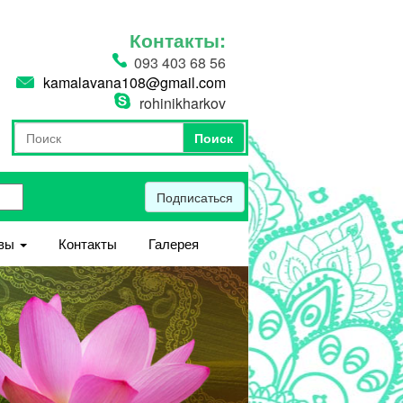
Контакты:
093 403 68 56
kamalavana108@gmail.com
rohinikharkov
Поиск
Форма поиска
Поиск
Подписаться
вы
Контакты
Галерея