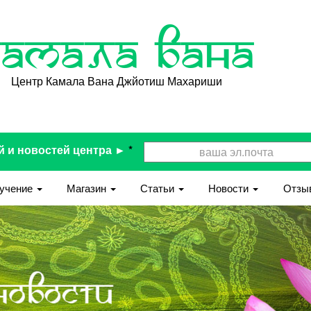
Камала Вана
Центр Камала Вана Джйотиш Махариши
й и новостей центра ►
*
учение
Магазин
Статьи
Новости
Отзы