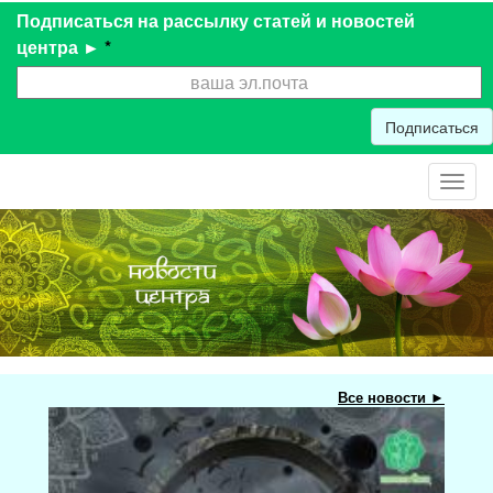
Подписаться на рассылку статей и новостей
центра ►
*
Подписаться
Toggl
navig
Все новости ►