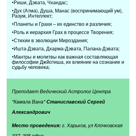
•Риши, Дэвата, Чхандас;
•Дух (Атма), Душа, Манас (воспринимающий ум),
Разум, Интеллект;
•Планеты и Грахи – их единство и различия;
•Роль и иерархия Грах в процессе Творения;
•Стихии в эволюции Мироздания;
•Ишта-Дэвата, Дхарма-Дэвата, Палана-Дэвата;
•Мантры и молитвы как важная составляющая
философии Джйотиша, их влияние на сознание и
судьбу человека;
Преподает Ведический Астролог Центра
"Камала Вана"
Станиславский Сергей
Александрович
Место проведения:
г. Харьков, ул Клочковская
337, 205 офис