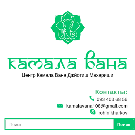
Перейти к основному содержанию
Камала Вана
Центр Камала Вана Джйотиш Махариши
Контакты:
093 403 68 56
kamalavana108@gmail.com
rohinikharkov
Поиск
Форма поиска
Поиск