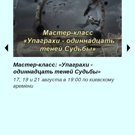
Мастер-класс: «Упаграхи -
Мас
одиннадцать теней Судьбы»
при
пер
17, 19 и 21 августа в 19:00 по киевскому
времени
Мож