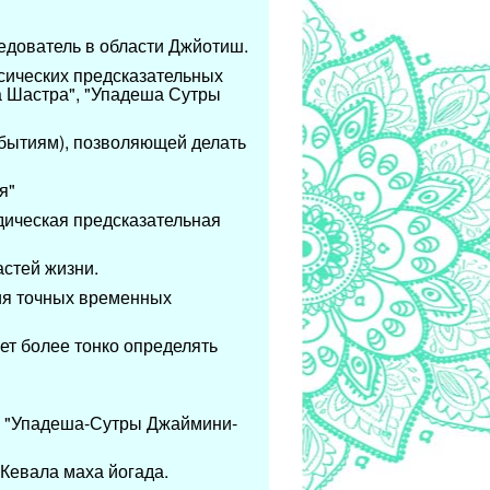
едователь в области Джйотиш.
ссических предсказательных
а Шастра", "Упадеша Сутры
бытиям), позволяющей делать
я"
дическая предсказательная
астей жизни.
ия точных временных
ет более тонко определять
и "Упадеша-Сутры Джаймини-
 Кевала маха йогада.