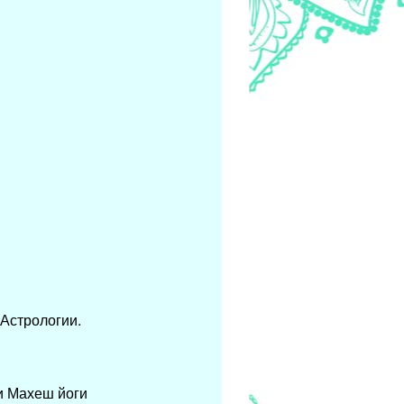
рама".
 Астрологии.
и Махеш йоги