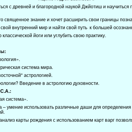
ься с древней и благородной наукой Джйотиш и научиться
это священное знание и хочет расширить свои границы позн
в свой внутренний мир и найти свой путь к большей осознан
р классической йоги или углубить свою практику.
ны:
рология».
нтрическая система мира.
восточной" астрологией.
трологии? Введение в астрологию духовности.
С.А.:
ая система».
рса – умение использовать различные даши для определени
ий.
анализ карты рождения с использованием карт варг позвол