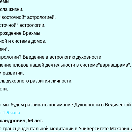
темы.
ысла жизни.
 "восточной" астрологией.
точной" астрологии.
 рождение Брахмы.
ной и система домов.
"Галактики".
астрологии? Введение в астрологию духовности.
оявление плодов нашей деятельности в системе"варнаш
духовном развитии.
ель духовного развития личности.
сти.
 мы будем развивать понимание Духовности в Ведической
 1,5 часа.
андрович, 56 лет.
ю трансцендентальной медитации в Университете Махариш