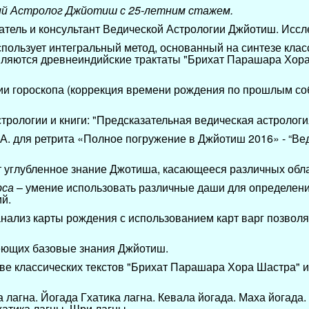
ий Астролог Джйотиш с 25-летним стажем.
ель и консультант Ведической Астрологии Джйотиш. Иссл
спользует интегральный метод, основанный на синтезе кла
являются древнеиндийские трактаты "Брихат Парашара Хор
ии гороскопа (коррекция времени рождения по прошлым со
стрологии и книги: "Предсказательная ведическая астрологи
А. для ретрита «Полное погружение в Джйотиш 2016» - “Ве
т углубленное знание Джотиша, касающееся различных обл
рса
– умение использовать различные даши для определен
ий.
нализ карты рождения с использованием карт варг позволя
еющих базовые знания Джйотиш.
ве классических текстов "Брихат Парашара Хора Шастра" 
 лагна. Йогада Гхатика лагна. Кевала йогада. Маха йогада.
атика лагны, Шри лагны.