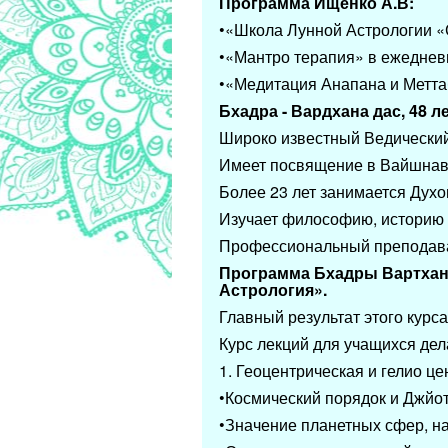
Программа Ищенко А.В:
•«Школа Лунной Астрологии «С
•«Мантро терапия» в ежеднев
•«Медитация Анапана и Метта
Бхадра - Вардхана дас, 48 ле
Широко известный Ведический 
Имеет посвящение в Вайшнав
Более 23 лет занимается Духо
Изучает философию, историю 
Профессиональный преподава
Программа Бхадры Вартханы
Астрология».
Главный результат этого кур
Курс лекций для учащихся дел
1. Геоцентрическая и гелио 
•Космический порядок и Джйо
•Значение планетных сфер, на