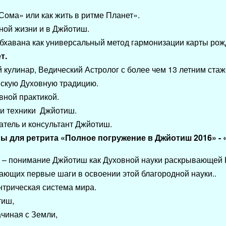
ома» или как жить в ритме Планет».
ной жизни и в Джйотиш.
бхавана как универсальный метод гармонизации карты рож
т.
кулинар, Ведический Астролог с более чем 13 летним стаж
скую Духовную традицию.
вной практикой.
и техники Джйотиш.
тель и консультант Джйотиш.
 для ретрита «Полное погружение в Джйотиш 2016» - 
са – понимание Джйотиш как Духовной науки раскрывающей 
ающих первые шаги в освоении этой благородной науки..
центрическая система мира.
тиш,
чиная с Земли,