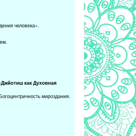
дения человека».
ем.
«Джйотиш как Духовная
Богоцентричность мироздания.