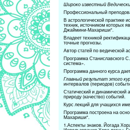
Широко известный Ведическ
Профессиональный преподоват
В астрологической практике и
техник, источником которых 
Джаймини-Махариши".
Владеет техникой ректификац
точные прогнозы.
Автор статей по ведической а
Программа Станиславского С.
система».
Программа данного курса дае
Главный результат этого ку
интервалов (периодов) событ
Статический и динамический а
природу (качество) событий.
Курс лекций для учащихся им
Программа построена на осно
Махариши".
1.Аспекты знаков. Йогада Хора
Использование Хора лагны, Гх