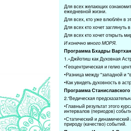
Для всех желающих ознакомит
ежедневной жизни.
Для всех, кто уже влюблён в 
Для всех кто хочет заглянуть 
Для всех кто хочет открыть ми
И конечно много МОРЯ.
Программа Бхадры Вартха
1.«Джйотиш как Духовная Аст
•Геоцентрическая и гелио це
•Разница между "западной и "
•Как увидеть духовность в ас
Программа Станиславского 
2.“Ведическая предсказательн
•Главный результат этого ку
интервалов (периодов) событ
•Статический и динамический 
природу (качество) событий.