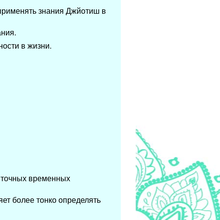
 применять знания Джйотиш в
ания.
ности в жизни.
я точных временных
яет более тонко определять