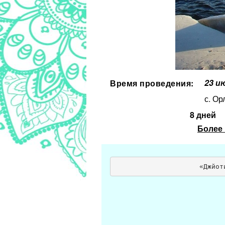
23 и
Время проведения:
с. Ор
8 дней
Более
«Джйот