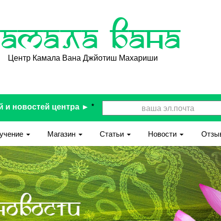
Камала Вана
Центр Камала Вана Джйотиш Махариши
й и новостей центра ►
*
учение
Магазин
Статьи
Новости
Отзы