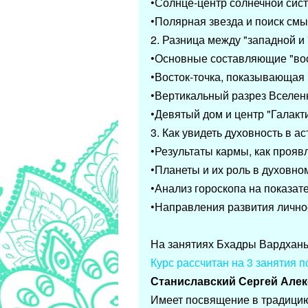
•Солнце-центр солнечной сис
•Полярная звезда и поиск см
2. Разница между "западной и
•Основные составляющие "вос
•Восток-точка, показывающая
•Вертикальный разрез Вселен
•Девятый дом и центр 
3. Как увидеть духовность в 
•Результаты кармы, как пр
•Планеты и их роль в 
•Анализ гороскопа на показат
•Направления развития лично
На занятиях Бхадры Вардханы
Курс рассчитан на 3 занятия по
Станиславский Сергей Алекс
Имеет посвящение в традици