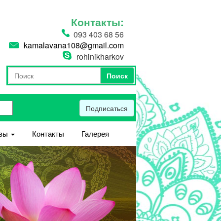
Контакты:
093 403 68 56
kamalavana108@gmail.com
rohinikharkov
Поиск
Форма поиска
Поиск
Подписаться
вы
Контакты
Галерея