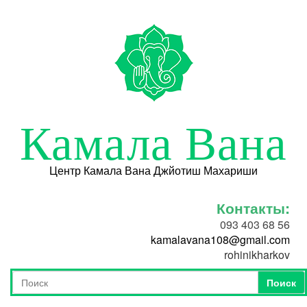
Перейти к основному содержанию
Камала Вана
Центр Камала Вана Джйотиш Махариши
Контакты:
093 403 68 56
kamalavana108@gmail.com
rohinikharkov
Поиск
Форма поиска
Поиск