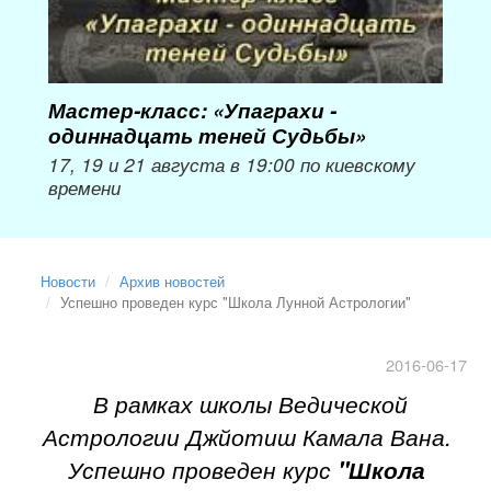
Мастер-класс: «Упаграхи -
Мас
одиннадцать теней Судьбы»
при
пер
17, 19 и 21 августа в 19:00 по киевскому
времени
Мож
Новости
Архив новостей
Успешно проведен курс "Школа Лунной Астрологии"
2016-06-17
В рамках школы Ведической
Астрологии Джйотиш Камала Вана.
Успешно проведен курс
"Школа