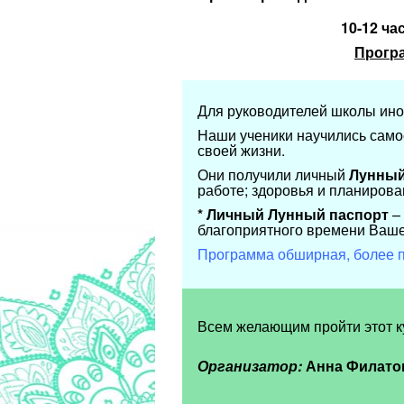
10-12 ча
Прогр
Для руководителей школы ино
Наши ученики научились само
своей жизни.
Они получили личный
Лунный
работе; здоровья и планирован
* Личный Лунный паспорт
– 
благоприятного времени Ваше
Программа обширная, более п
Всем желающим пройти этот ку
Организатор:
Анна Филато