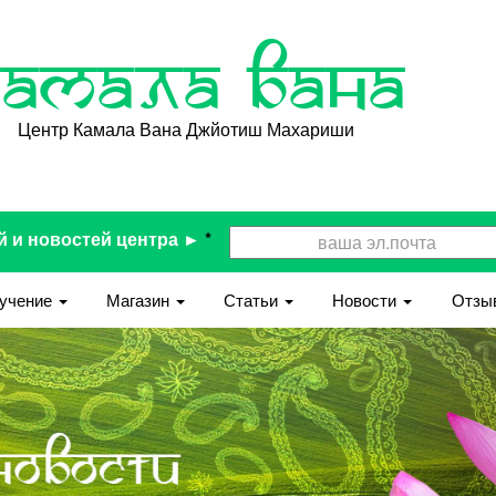
Камала Вана
Центр Камала Вана Джйотиш Махариши
й и новостей центра ►
*
учение
Магазин
Статьи
Новости
Отзы