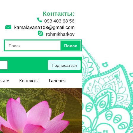
Контакты:
093 403 68 56
kamalavana108@gmail.com
rohinikharkov
Поиск
Форма поиска
Поиск
Подписаться
вы
Контакты
Галерея