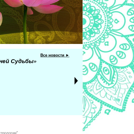
Все новости ►
еней Судьбы»
трологии"