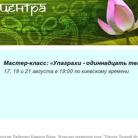
Мастер-класс: «Упаграхи - одиннадцать т
17, 19 и 21 августа в 19:00 по киевскому времени
логии Джйотиш Камала Вана. Успешно проведен курс "Школа Лунной Ас