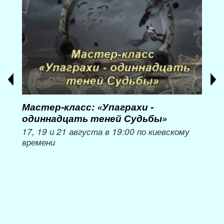
Мастер-класс: «Упаграхи -
Мас
одиннадцать теней Судьбы»
при
пер
17, 19 и 21 августа в 19:00 по киевскому
времени
Мож