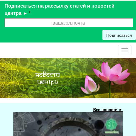
Подписаться на рассылку статей и новостей
центра ►
*
Подписаться
Toggl
navig
Все новости ►