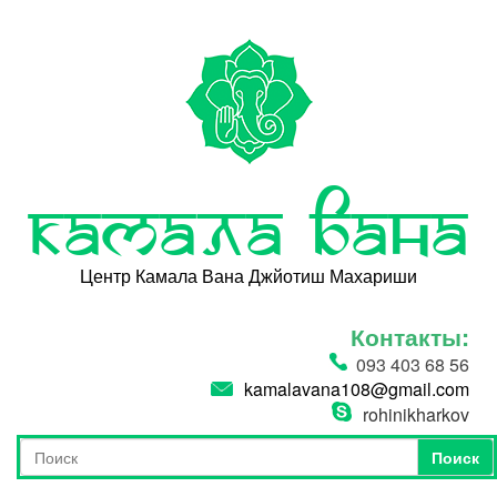
Перейти к основному содержанию
Камала Вана
Центр Камала Вана Джйотиш Махариши
Контакты:
093 403 68 56
kamalavana108@gmail.com
rohinikharkov
Поиск
Форма поиска
Поиск