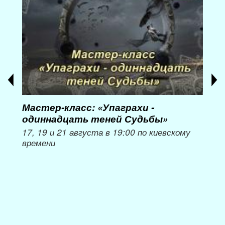
Мастер-класс: «Упаграхи -
Мас
одиннадцать теней Судьбы»
при
пер
17, 19 и 21 августа в 19:00 по киевскому
времени
Мож