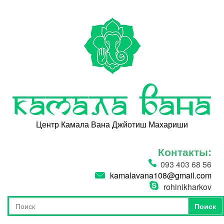
Перейти к основному содержанию
Камала Вана
Центр Камала Вана Джйотиш Махариши
Контакты:
093 403 68 56
kamalavana108@gmail.com
rohinikharkov
Поиск
Форма поиска
Поиск