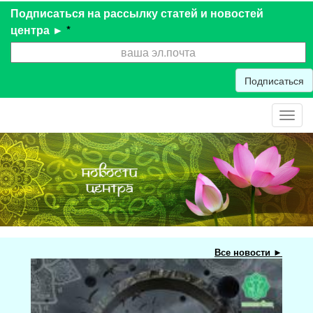
Подписаться на рассылку статей и новостей
центра ►
*
Подписаться
Toggl
navig
Все новости ►