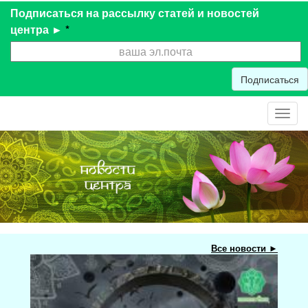
Подписаться на рассылку статей и новостей
центра ►
*
Подписаться
Toggl
navig
Все новости ►