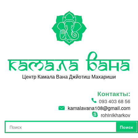
Перейти к основному содержанию
Камала Вана
Центр Камала Вана Джйотиш Махариши
Контакты:
093 403 68 56
kamalavana108@gmail.com
rohinikharkov
Поиск
Форма поиска
Поиск