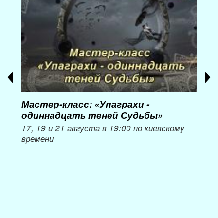
Мастер-класс: «Упаграхи -
Мас
одиннадцать теней Судьбы»
при
пер
17, 19 и 21 августа в 19:00 по киевскому
времени
Мож