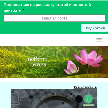
Подписаться на рассылку статей и новостей
центра ►
*
Подписаться
Toggl
navig
Все новости ►