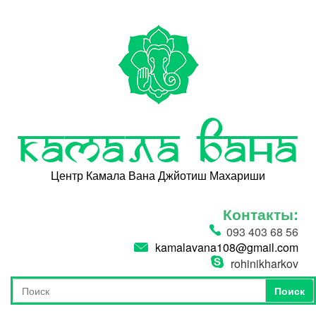
Перейти к основному содержанию
Камала Вана
Центр Камала Вана Джйотиш Махариши
Контакты:
093 403 68 56
kamalavana108@gmail.com
rohinikharkov
Поиск
Форма поиска
Поиск