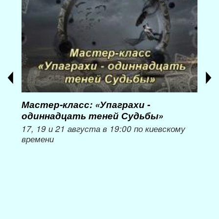
Мастер-класс: «Упаграхи -
Мас
одиннадцать теней Судьбы»
при
пер
17, 19 и 21 августа в 19:00 по киевскому
времени
Мож