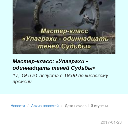
Мастер-класс: «Упаграхи -
Мас
одиннадцать теней Судьбы»
при
пер
17, 19 и 21 августа в 19:00 по киевскому
времени
Мож
Новости
Архив новостей
Дата начала 1-й ступени
2017-01-23