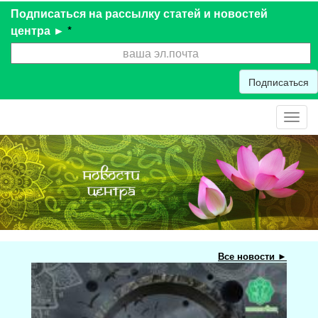
Подписаться на рассылку статей и новостей
центра ►
*
Подписаться
Toggl
navig
Все новости ►