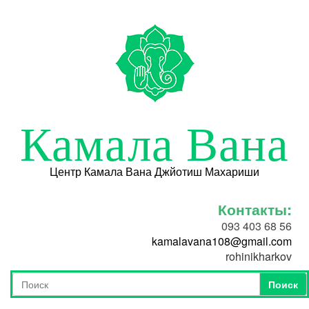
Перейти к основному содержанию
Камала Вана
Центр Камала Вана Джйотиш Махариши
Контакты:
093 403 68 56
kamalavana108@gmail.com
rohinikharkov
Поиск
Форма поиска
Поиск