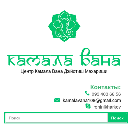
Перейти к основному содержанию
Камала Вана
Центр Камала Вана Джйотиш Махариши
Контакты:
093 403 68 56
kamalavana108@gmail.com
rohinikharkov
Поиск
Форма поиска
Поиск