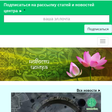
Подписаться на рассылку статей и новостей
центра ►
*
Подписаться
Toggl
navig
Все новости ►