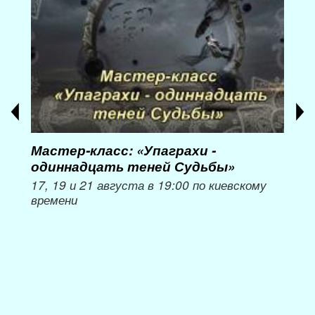
Мастер-класс: «Упаграхи -
Мас
одиннадцать теней Судьбы»
при
пер
17, 19 и 21 августа в 19:00 по киевскому
времени
Мож