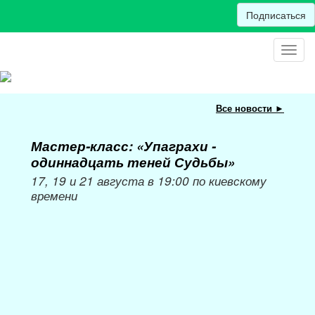
Подписаться
Toggl
navig
Все новости ►
Мастер-класс: «Упаграхи -
Мас
одиннадцать теней Судьбы»
при
пер
17, 19 и 21 августа в 19:00 по киевскому
времени
Мож