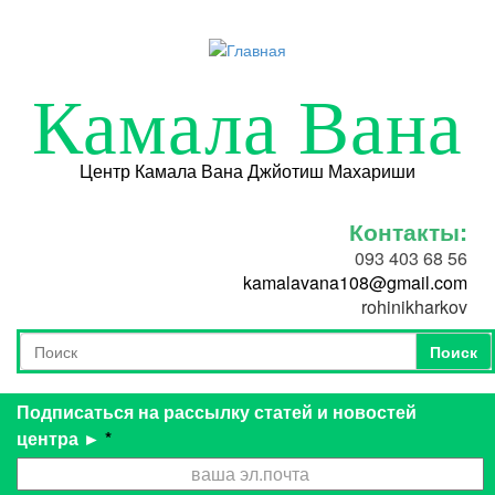
Перейти к основному содержанию
Камала Вана
Центр Камала Вана Джйотиш Махариши
Контакты:
093 403 68 56
kamalavana108@gmail.com
rohinikharkov
Поиск
Форма поиска
Поиск
Подписаться на рассылку статей и новостей
центра ►
*