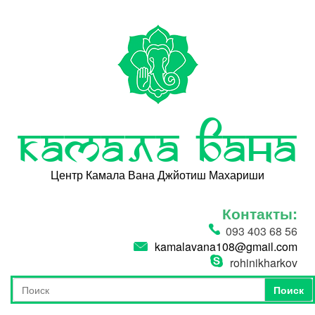
Перейти к основному содержанию
Камала Вана
Центр Камала Вана Джйотиш Махариши
Контакты:
093 403 68 56
kamalavana108@gmail.com
rohinikharkov
Поиск
Форма поиска
Поиск