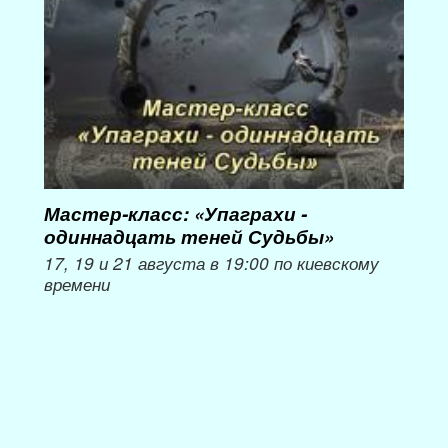
Мастер-класс: «Упаграхи -
Мас
одиннадцать теней Судьбы»
при
пер
17, 19 и 21 августа в 19:00 по киевскому
времени
Мож