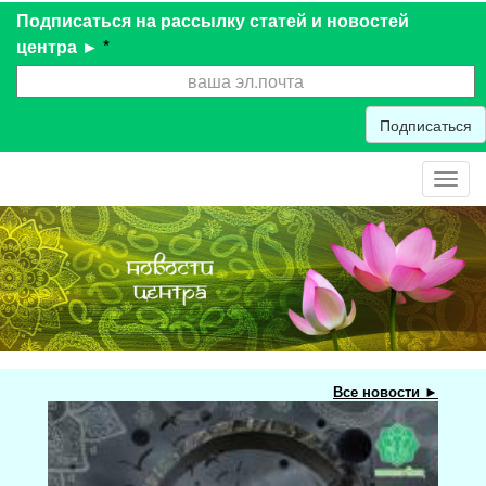
Подписаться на рассылку статей и новостей
центра ►
*
Подписаться
Toggl
navig
Все новости ►