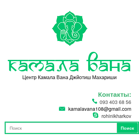
Перейти к основному содержанию
Камала Вана
Центр Камала Вана Джйотиш Махариши
Контакты:
093 403 68 56
kamalavana108@gmail.com
rohinikharkov
Поиск
Форма поиска
Поиск