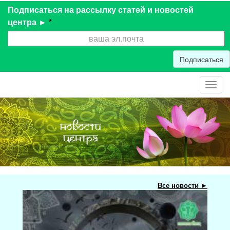
Подписаться на рассылку статей и новостей
центра ►
*
Подписаться
Toggl
navig
Все новости ►