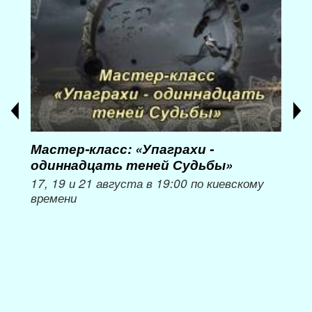
Мастер-класс: «Упаграхи -
Мас
одиннадцать теней Судьбы»
при
пер
17, 19 и 21 августа в 19:00 по киевскому
времени
Мож