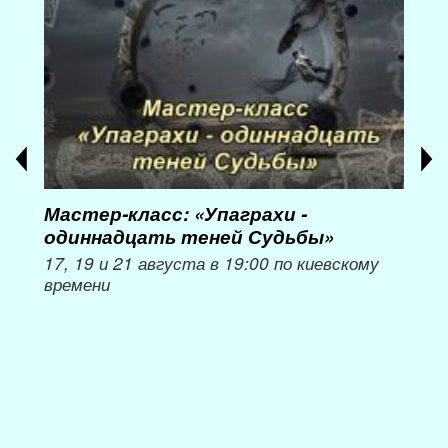
Мастер-класс: «Упаграхи -
Мас
одиннадцать теней Судьбы»
при
пер
17, 19 и 21 августа в 19:00 по киевскому
времени
Мож