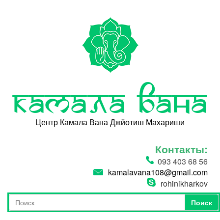
Перейти к основному содержанию
Камала Вана
Центр Камала Вана Джйотиш Махариши
Контакты:
093 403 68 56
kamalavana108@gmail.com
rohinikharkov
Поиск
Форма поиска
Поиск