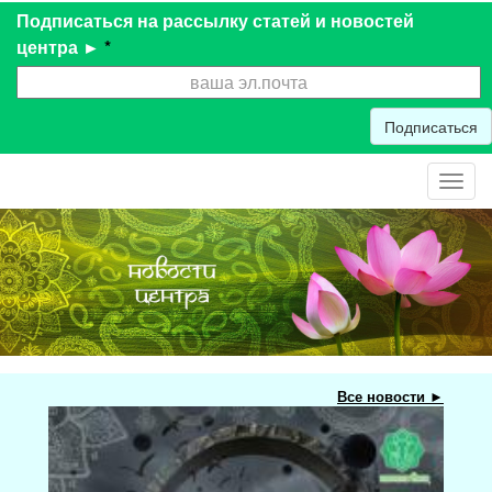
Подписаться на рассылку статей и новостей
центра ►
*
Подписаться
Toggl
navig
Все новости ►