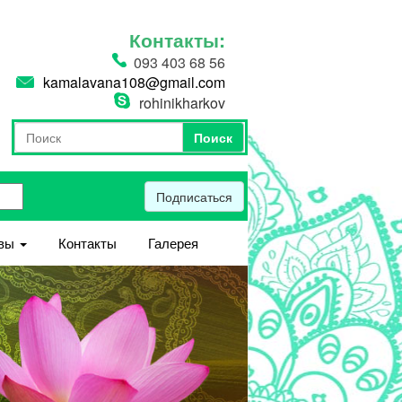
Контакты:
093 403 68 56
kamalavana108@gmail.com
rohinikharkov
Поиск
Форма поиска
Поиск
Подписаться
вы
Контакты
Галерея