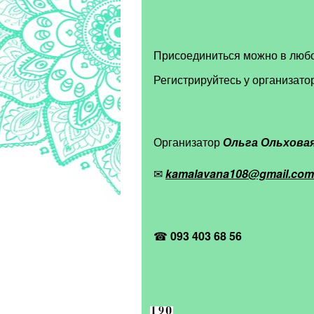
Присоединиться можно в люб
Регистрируйтесь у организато
Организатор
Ольга Ольхова
✉
kamalavana108@gmail.com
☎
093 403 68 56