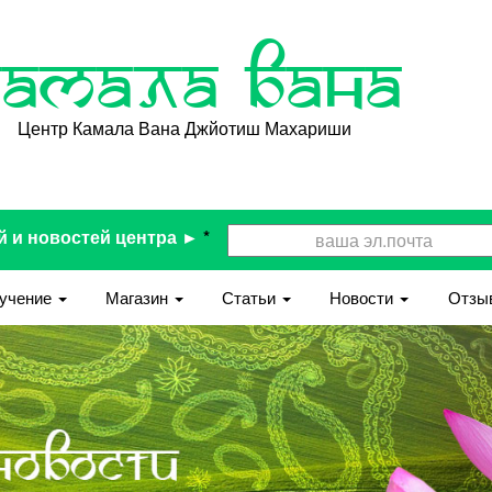
Камала Вана
Центр Камала Вана Джйотиш Махариши
й и новостей центра ►
*
учение
Магазин
Статьи
Новости
Отзы