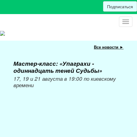
Подписаться
Toggl
navig
Все новости ►
Мастер-класс: «Упаграхи -
Мас
одиннадцать теней Судьбы»
при
пер
17, 19 и 21 августа в 19:00 по киевскому
времени
Мож