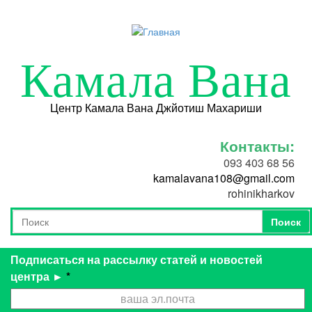
Перейти к основному содержанию
Камала Вана
Центр Камала Вана Джйотиш Махариши
Контакты:
093 403 68 56
kamalavana108@gmail.com
rohinikharkov
Поиск
Форма поиска
Поиск
Подписаться на рассылку статей и новостей
центра ►
*