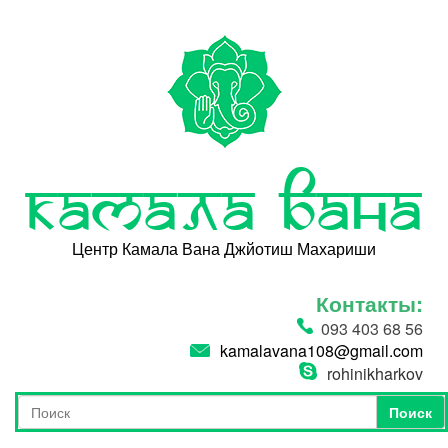
Перейти к основному содержанию
Камала Вана
Центр Камала Вана Джйотиш Махариши
Контакты:
093 403 68 56
kamalavana108@gmail.com
rohinikharkov
Поиск
Форма поиска
Поиск