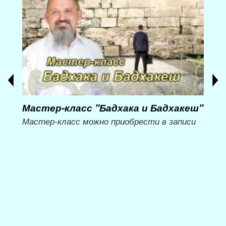
Мастер-класс "Бадхака и Бадхакеш"
Мас
ий
вре
Мастер-класс можно приобрести в записи
ни»
Мет
Мож