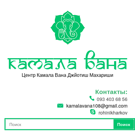
Перейти к основному содержанию
Камала Вана
Центр Камала Вана Джйотиш Махариши
Контакты:
093 403 68 56
kamalavana108@gmail.com
rohinikharkov
Поиск
Форма поиска
Поиск