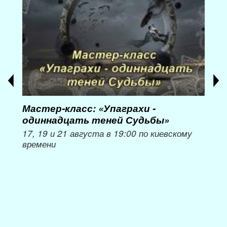
Мастер-класс: «Упаграхи -
Мас
одиннадцать теней Судьбы»
при
пер
17, 19 и 21 августа в 19:00 по киевскому
времени
Мож