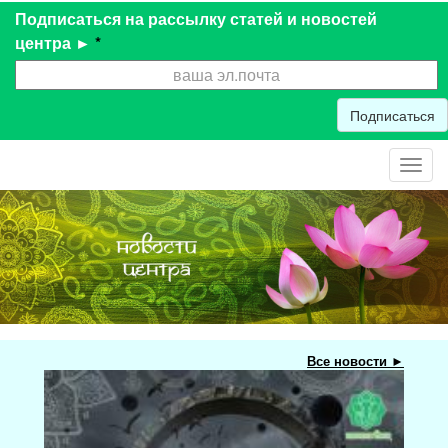
Подписаться на рассылку статей и новостей
центра ►
*
Подписаться
Toggl
navig
Все новости ►