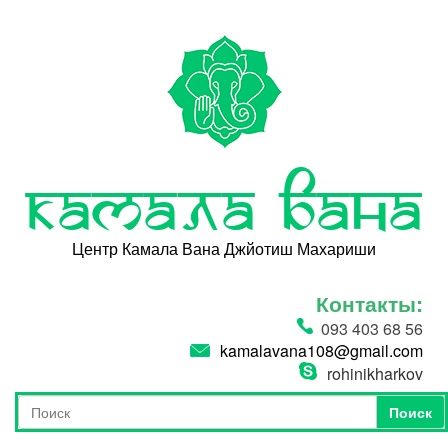
Перейти к основному содержанию
Камала Вана
Центр Камала Вана Джйотиш Махариши
Контакты:
093 403 68 56
kamalavana108@gmail.com
rohinikharkov
Поиск
Форма поиска
Поиск