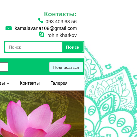
Контакты:
093 403 68 56
kamalavana108@gmail.com
rohinikharkov
Поиск
Форма поиска
Поиск
Подписаться
вы
Контакты
Галерея