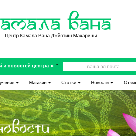
Камала Вана
Центр Камала Вана Джйотиш Махариши
й и новостей центра ►
*
учение
Магазин
Статьи
Новости
Отзы