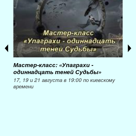
Мастер-класс: «Упаграхи -
Мас
одиннадцать теней Судьбы»
при
пер
17, 19 и 21 августа в 19:00 по киевскому
времени
Мож