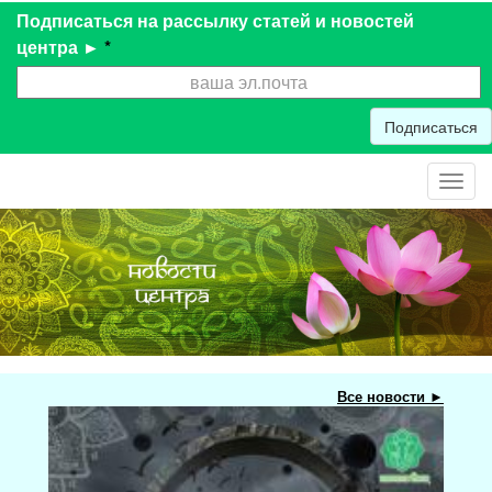
Подписаться на рассылку статей и новостей
центра ►
*
Подписаться
Toggl
navig
Все новости ►