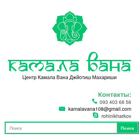
Перейти к основному содержанию
Камала Вана
Центр Камала Вана Джйотиш Махариши
Контакты:
093 403 68 56
kamalavana108@gmail.com
rohinikharkov
Поиск
Форма поиска
Поиск