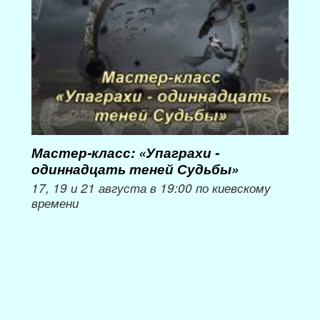
Мастер-класс: «Упаграхи -
Мас
одиннадцать теней Судьбы»
при
пер
17, 19 и 21 августа в 19:00 по киевскому
времени
Мож