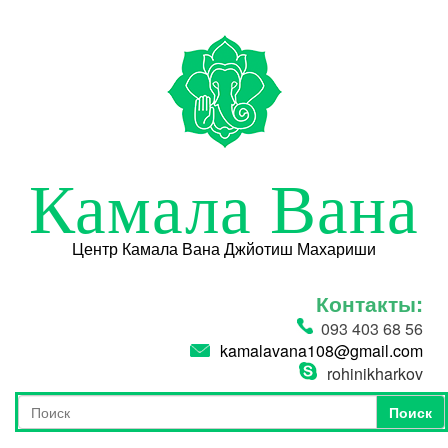
Перейти к основному содержанию
Камала Вана
Центр Камала Вана Джйотиш Махариши
Контакты:
093 403 68 56
kamalavana108@gmail.com
rohinikharkov
Поиск
Форма поиска
Поиск