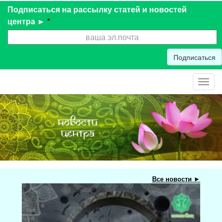
Подписаться на рассылку статей и новостей
центра ►
*
Подписаться
Toggl
navig
Все новости ►