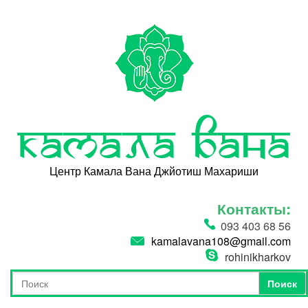
Перейти к основному содержанию
Камала Вана
Центр Камала Вана Джйотиш Махариши
Контакты:
093 403 68 56
kamalavana108@gmail.com
rohinikharkov
Поиск
Форма поиска
Поиск