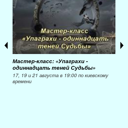
Мастер-класс: «Упаграхи -
Мас
одиннадцать теней Судьбы»
при
пер
17, 19 и 21 августа в 19:00 по киевскому
времени
Мож