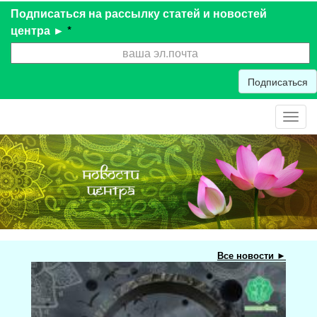
Подписаться на рассылку статей и новостей
центра ►
*
Подписаться
Toggl
navig
Все новости ►