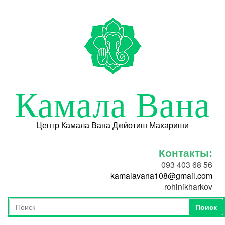
Перейти к основному содержанию
Камала Вана
Центр Камала Вана Джйотиш Махариши
Контакты:
093 403 68 56
kamalavana108@gmail.com
rohinikharkov
Поиск
Форма поиска
Поиск