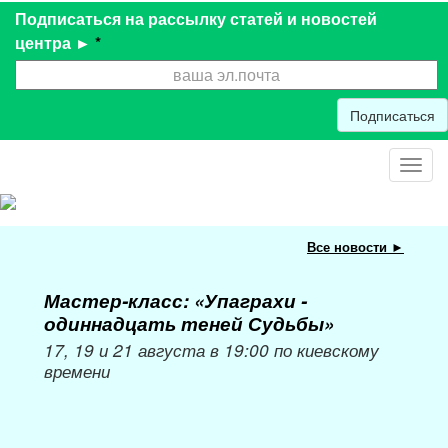
Подписаться на рассылку статей и новостей
центра ►
*
Подписаться
Toggl
navig
Все новости ►
Мастер-класс: «Упаграхи -
Мас
одиннадцать теней Судьбы»
при
пер
17, 19 и 21 августа в 19:00 по киевскому
времени
Мож