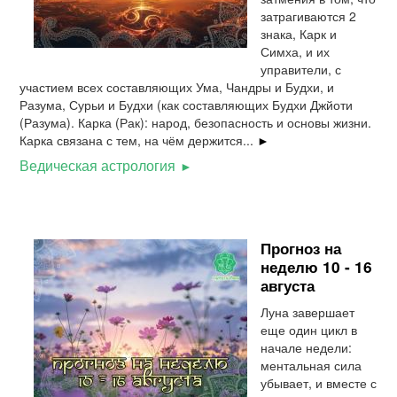
затрагиваются 2
знака, Карк и
Симха, и их
управители, с
участием всех составляющих Ума, Чандры и Будхи, и
Разума, Сурьи и Будхи (как составляющих Будхи Джйоти
(Разума). Карка (Рак): народ, безопасность и основы жизни.
Карка связана с тем, на чём держится...
►
Ведическая астрология
Прогноз на
неделю 10 - 16
августа
Луна завершает
еще один цикл в
начале недели:
ментальная сила
убывает, и вместе с