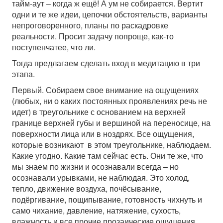
тайм-аут – когда ж ещё! А ум не собирается. Вертит
одни и те же идеи, цепочки обстоятельств, варианты
непроговоренного, планы по раскадровке
реальности. Просит задачу попроще, как-то
поступенчатее, что ли.
Тогда предлагаем сделать вход в медитацию в три
этапа.
Первый. Собираем свое внимание на ощущениях
(любых, ни о каких постоянных проявлениях речь не
идет) в треугольнике с основанием на верхней
границе верхней губы и вершиной на переносице, на
поверхности лица или в ноздрях. Все ощущения,
которые возникают в этом треугольнике, наблюдаем.
Какие угодно. Какие там сейчас есть. Они те же, что
мы знаем по жизни и осознавали всегда – но
осознавали урывками, не наблюдая. Это холод,
тепло, движение воздуха, почёсывание,
подёргивание, пощипывание, готовность чихнуть и
само чихание, давление, натяжение, сухость,
влажность и все прочие прозаические ощущения.