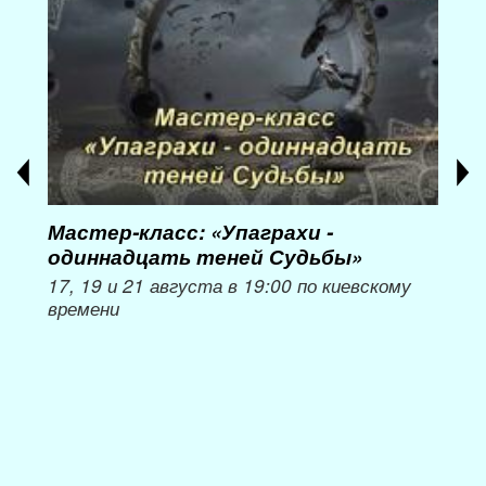
Мастер-класс: «Упаграхи -
Мас
одиннадцать теней Судьбы»
при
пер
17, 19 и 21 августа в 19:00 по киевскому
времени
Мож