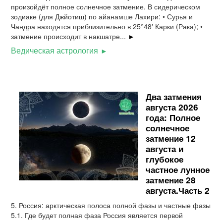
произойдёт полное солнечное затмение. В сидерическом
зодиаке (для Джйотиш) по айанамше Лахири: • Сурья и
Чандра находятся приблизительно в 25°48′ Карки (Рака); •
затмение происходит в накшатре...
►
Ведическая астрология
Два затмения
августа 2026
года: Полное
солнечное
затмение 12
августа и
глубокое
частное лунное
затмение 28
августа.Часть 2
5. Россия: арктическая полоса полной фазы и частные фазы
5.1. Где будет полная фаза Россия является первой