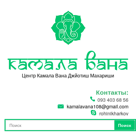
Перейти к основному содержанию
Камала Вана
Центр Камала Вана Джйотиш Махариши
Контакты:
093 403 68 56
kamalavana108@gmail.com
rohinikharkov
Поиск
Форма поиска
Поиск