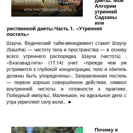
диеты. Мой
Алгорим
утренней
Садханы
или
умственной диеты.Часть 1. «Утренняя
постель»
Шауча. Ведический тайм-менеджмент ставит Шаучу
(Saucha) — чистоту тела и пространства — в основу
всего утреннего распорядка. Шауча (чистота) .
«Бхагавад-гита» (17.14) учит: «прежде чем ум
устремится к глубокой концентрации, тело и обитель
должны быть упорядочены». Заправленная постель
— первое хорошо совершённое действие, символ
внутренней чистоты и готовности к практике.
Победный импульс. Маленькое, но идеальное дело с
утра укрепляет силу воли...
►
Почему я