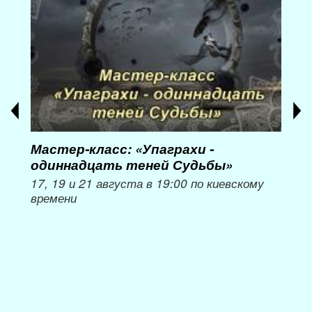
Мастер-класс: «Упаграхи -
Мас
одиннадцать теней Судьбы»
при
пер
17, 19 и 21 августа в 19:00 по киевскому
времени
Мож