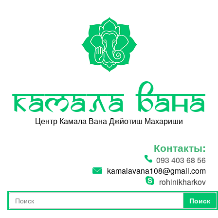
Перейти к основному содержанию
Камала Вана
Центр Камала Вана Джйотиш Махариши
Контакты:
093 403 68 56
kamalavana108@gmail.com
rohinikharkov
Поиск
Форма поиска
Поиск