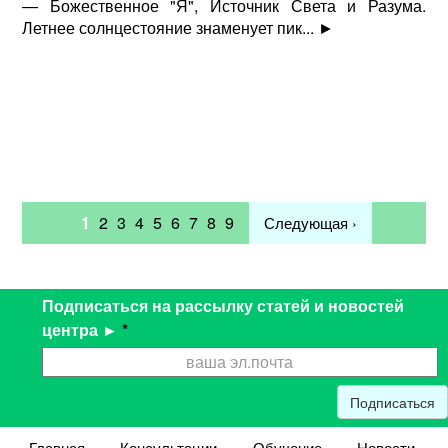
— Божественное "Я", Источник Света и Разума.
Летнее солнцестояние знаменует пик...
►
1
2
3
4
5
6
7
8
9
Следующая ›
Подписаться на рассылку статей и новостей
центра ►
*
Подписаться
Главная
Консультации
Обучение
Новости