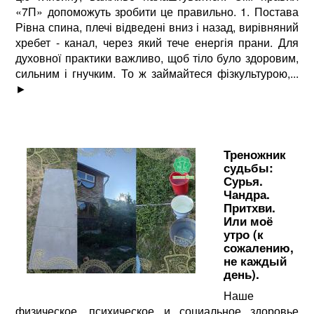
«7П» допоможуть зробити це правильно. 1. Постава
Рівна спина, плечі відведені вниз і назад, вирівняний
хребет - канал, через який тече енергія прани. Для
духовної практики важливо, щоб тіло було здоровим,
сильним і гнучким. То ж займайтеся фізкультурою,...
►
Треножник
судьбы:
Сурья.
Чандра.
Притхви.
Или моё
утро (к
сожалению,
не каждый
день).
Наше
физическое, психическое и социальное здоровье