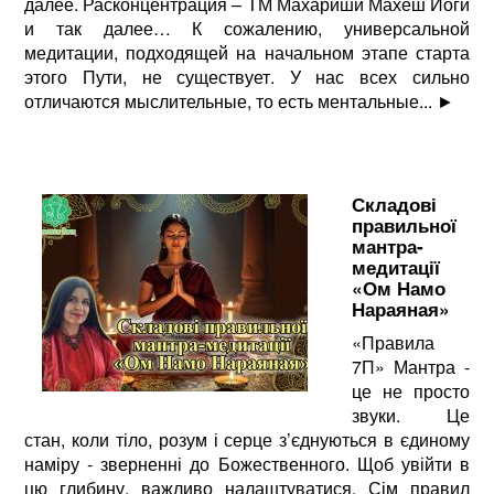
далее. Расконцентрация – ТМ Махариши Махеш Йоги
и так далее… К сожалению, универсальной
медитации, подходящей на начальном этапе старта
этого Пути, не существует. У нас всех сильно
отличаются мыслительные, то есть ментальные...
►
Складові
правильної
мантра-
медитації
«Ом Намо
Нараяная»
«Правила
7П» Мантра -
це не просто
звуки. Це
стан, коли тіло, розум і серце з’єднуються в єдиному
наміру - зверненні до Божественного. Щоб увійти в
цю глибину, важливо налаштуватися. Сім правил