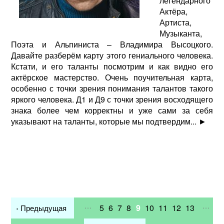
легендарного
Актёра,
Артиста,
Музыканта,
Поэта и Альпиниста – Владимира Высоцкого.
Давайте разберём карту этого гениального человека.
Кстати, и его таланты посмотрим и как видно его
актёрское мастерство. Очень поучительная карта,
особенно с точки зрения понимания талантов такого
яркого человека. Д1 и Д9 с точки зрения восходящего
знака более чем корректны и уже сами за себя
указывают на таланты, которые мы подтвердим...
►
…
…
5
6
7
8
9
10
11
12
13
‹ Предыдущая