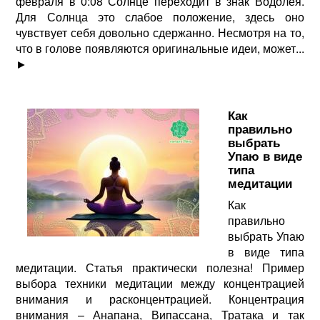
февраля в 0:08 Солнце переходит в знак Водолея.
Для Солнца это слабое положение, здесь оно
чувствует себя довольно сдержанно. Несмотря на то,
что в голове появляются оригинальные идеи, может...
►
Как
правильно
выбрать
Упаю в виде
типа
медитации
Как
правильно
выбрать Упаю
в виде типа
медитации. Статья практически полезна! Пример
выбора техники медитации между концентрацией
внимания и расконцентрацией. Концентрация
внимания – Анапана, Випассана, Тратака и так