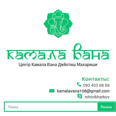
Перейти к основному содержанию
Камала Вана
Центр Камала Вана Джйотиш Махариши
Контакты:
093 403 68 56
kamalavana108@gmail.com
rohinikharkov
Поиск
Форма поиска
Поиск