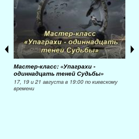
Мастер-класс: «Упаграхи -
Мас
одиннадцать теней Судьбы»
при
пер
17, 19 и 21 августа в 19:00 по киевскому
времени
Мож