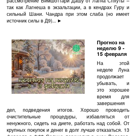
рассмотрение Вимшоттари Дашу от Лагна Спхуты –
так как Лагнеша в экзальтации, а в кендрах Гуру и
сильный Шани. Чандра при этом слаба (но имеет
источник силы в Д9)...
►
Прогноз на
неделю 9 -
15 февраля
На этой
неделе Луна
продолжает
убывать, и
это хорошее
время для
завершения
дел, подведения итогов. Хорошо проводить
очистительные процедуры, избавляться от
ненужного, сидеть на диете, работать над собой. От
крупных покупок и денег в долг лучше отказаться. 13