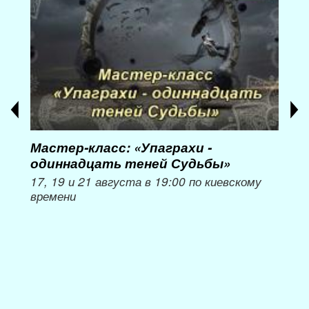
Мастер-класс: «Упаграхи -
Мас
одиннадцать теней Судьбы»
при
пер
17, 19 и 21 августа в 19:00 по киевскому
времени
Мож