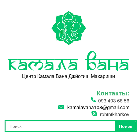
Перейти к основному содержанию
Камала Вана
Центр Камала Вана Джйотиш Махариши
Контакты:
093 403 68 56
kamalavana108@gmail.com
rohinikharkov
Поиск
Форма поиска
Поиск