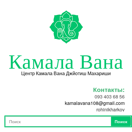
Перейти к основному содержанию
Камала Вана
Центр Камала Вана Джйотиш Махариши
Контакты:
093 403 68 56
kamalavana108@gmail.com
rohinikharkov
Поиск
Форма поиска
Поиск