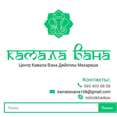
Перейти к основному содержанию
Камала Вана
Центр Камала Вана Джйотиш Махариши
Контакты:
093 403 68 56
kamalavana108@gmail.com
rohinikharkov
Поиск
Форма поиска
Поиск