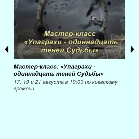
Мастер-класс: «Упаграхи -
Мас
одиннадцать теней Судьбы»
при
пер
17, 19 и 21 августа в 19:00 по киевскому
времени
Мож