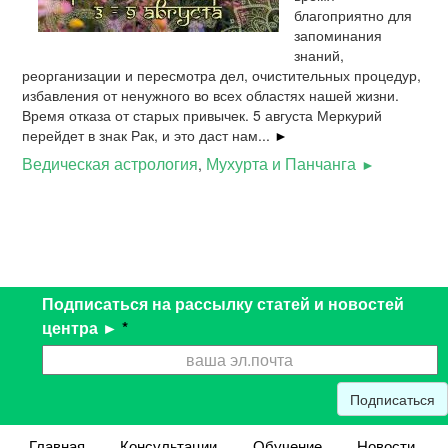
благоприятно для
запоминания
знаний,
реорганизации и пересмотра дел, очистительных процедур,
избавления от ненужного во всех областях нашей жизни.
Время отказа от старых привычек. 5 августа Меркурий
перейдет в знак Рак, и это даст нам...
►
Ведическая астрология
Мухурта и Панчанга
,
Подписаться на рассылку статей и новостей
центра ►
*
Подписаться
Главная
Консультации
Обучение
Новости