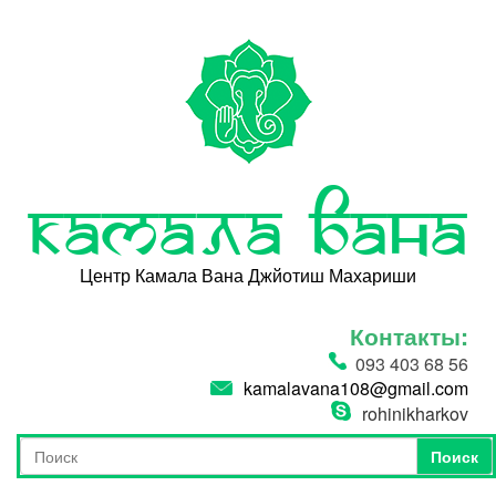
Перейти к основному содержанию
Камала Вана
Центр Камала Вана Джйотиш Махариши
Контакты:
093 403 68 56
kamalavana108@gmail.com
rohinikharkov
Поиск
Форма поиска
Поиск