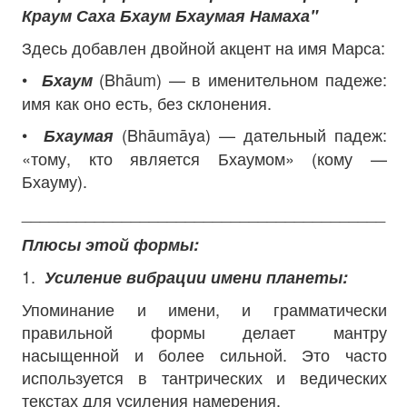
Краум Саха Бхаум Бхаумая Намаха"
Здесь добавлен двойной акцент на имя Марса:
•
(Bhāum) — в именительном падеже:
Бхаум
имя как оно есть, без склонения.
•
(Bhāumāya) — дательный падеж:
Бхаумая
«тому, кто является Бхаумом» (кому —
Бхауму).
________________________________________
Плюсы этой формы:
1.
Усиление вибрации имени планеты:
Упоминание и имени, и грамматически
правильной формы делает мантру
насыщенной и более сильной. Это часто
используется в тантрических и ведических
текстах для усиления намерения.