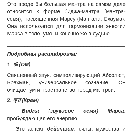
Это вроде бы большая мантра на самом деле
относится к форме биджа-мантра (мантра-
семя), посвящённая Марсу (Мангала, Бхаума).
Она используется для гармонизации энергии
Марса в теле, уме, и конечно же в судьбе.
________________________________________
Подробная расшифровка:
1.
ॐ (Ом)
Священный звук, символизирующий Абсолют,
Брахман, универсальное сознание. Он
очищает ум и пространство перед мантрой.
2.
क्रां (Крам)
—
,
Б
иджа (звуковое семя) Марса
пробуждающая его энергию.
— Это аспект
, силы, мужества и
действия