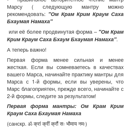
Марсу ( следующую мантру можно
рекомендовать:
"Ом Крам Крим Краум Саха
Бхаумая Намаха"
или её более продвинутая форма –
"Ом Крам
.
Крим Краум Саха Бхаум Бхаумая Намаха"
А теперь важно!
Первая форма менее сильная и менее
жесткая. Если вы сомневаетесь в качествах
вашего Марса, начинайте практику мантры для
Марса с 1-й формы, если вы уверены, что
Марс благоприятен, прежде всего, начинайте с
2-й формы, следите за результатом!
Первая форма мантры: Ом Крам Крим
Краум Саха Бхаумая Намаха
(санскр. ॐ क्रां क्रीं क्रौं सः भौमाय नमः)