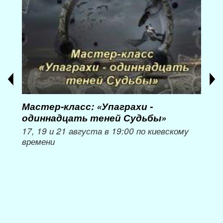
Мастер-класс: «Упаграхи -
Мас
одиннадцать теней Судьбы»
при
пер
17, 19 и 21 августа в 19:00 по киевскому
времени
Мож