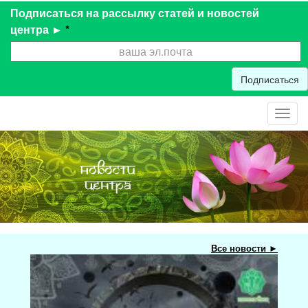
Подписаться на рассылку статей и новостей
центра ►
*
Подписаться
Toggl
navig
Все новости ►