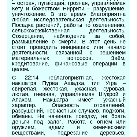
– острая, пугающая, грозная, управляемая
Кету и божеством Ниррити – разрушение,
уничтожение. В это время благоприятна
любая исследовательская деятельность.
Посадка растений, работы по озеленению,
сельскохозяйственная деятельность.
Созерцание, наблюдение за собой,
размышление о смерти. В этот день не
стоит проводить инициацию или начало
деятельности, связанной с решением
материальных вопросов. Заём,
кредитование, финансовые операции в
целом.
С 22:14 неблагоприятная, жестокая
накшатра Пурва Ашадха, тип Угра –
свирепая, жестокая, ужасная, суровая,
лютая, гневная, управляемая Шукрой и
Апахом. Накшатра имеет ужасный
характер. Опасность отравлений,
разрушений, несчастных случаев, поджоги,
обманы. Не начинать поездку, не брать
деньги под залог. Работа с огнём или
оружием, ядами и химическими
веществами, подрезание деревьев,