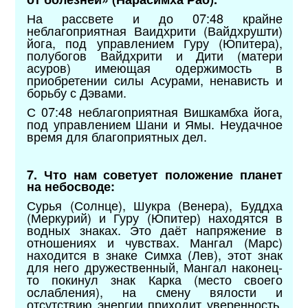
На рассвете и до 07:48 крайне
неблагоприятная Ваидхрити (Вайдхрушти)
йога, под управлением Гуру (Юпитера),
полубогов Вайдхрити и Дити (матери
асуров) имеющая одержимость в
приобретении силы Асурами, ненависть и
борьбу с Дэвами.
С 07:48 неблагоприятная Вишкамбха йога,
под управлением Шани и Ямы. Неудачное
время для благоприятных дел.
7. Что нам советует положение планет
на небосводе:
Сурья (Солнце), Шукра (Венера), Буддха
(Меркурий) и Гуру (Юпитер) находятся в
водных знаках. Это даёт напряжение в
отношениях и чувствах. Мангал (Марс)
находится в знаке Симха (Лев), этот знак
для него дружественный, Мангал наконец-
то покинул знак Карка (место своего
ослабления), на смену вялости и
отсутствию энергии приходит уверенность,