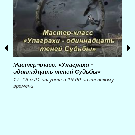
Мастер-класс: «Упаграхи -
Мас
одиннадцать теней Судьбы»
при
пер
17, 19 и 21 августа в 19:00 по киевскому
времени
Мож