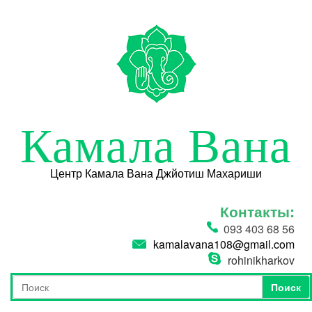
Перейти к основному содержанию
Камала Вана
Центр Камала Вана Джйотиш Махариши
Контакты:
093 403 68 56
kamalavana108@gmail.com
rohinikharkov
Поиск
Форма поиска
Поиск