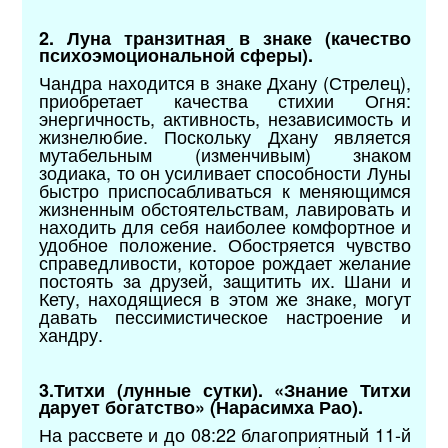
2. Луна транзитная в знаке (качество
психоэмоциональной сферы).
Чандра находится в знаке Дхану (Стрелец),
приобретает качества стихии Огня:
энергичность, активность, независимость и
жизнелюбие. Поскольку Дхану является
мутабельным (изменчивым) знаком
зодиака, то он усиливает способности Луны
быстро приспосабливаться к меняющимся
жизненным обстоятельствам, лавировать и
находить для себя наиболее комфортное и
удобное положение. Обостряется чувство
справедливости, которое рождает желание
постоять за друзей, защитить их. Шани и
Кету, находящиеся в этом же знаке, могут
давать пессимистическое настроение и
хандру.
3.Титхи (лунные сутки). «Знание Титхи
дарует богатство» (Нарасимха Рао).
На рассвете и до 08:22 благоприятный 11-й