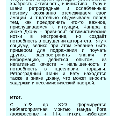
храбрость, активность, инициатива... Гуру и
Шани ретроградные и ослабленные:
поэтому осознанно отслеживаем свои
эмоции и тщательно обдумываем перед
тем, как предпринять что-то важное,
прислушиваемся к интуиции. Чандра в
знаке Дхану – привносит оптимистические
нотки в настроение, но создаёт
потребность в ощущении авторитета, тягу к
социуму, велико при этом желание быть
примером для подражания и поучать
других, распространять знания и
информацию, делиться опытом, из
негативных качеств – напыщенность и
потребность в тщеславии, гордыня.
Ретроградный Шани и Кету находятся
также в знаке Дхану, что может вносить
задержки и пессимистический настрой.
.
Итог
С 5:23 до 8:23 формируется
неблагоприятная Мритью Нанда йога
(воскресенье + 11-е титхи), избегаем