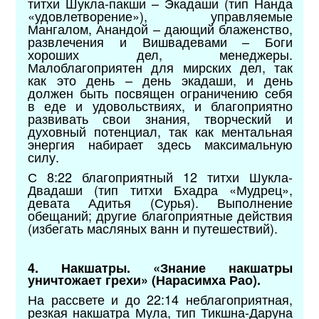
титхи Шукла-пакши – Экадаши (тип Нанда
«удовлетворение»), управляемые
Мангалом, Анандой – дающий блаженство,
развлечения и Вишвадевами – Боги
хороших дел, менеджеры.
Малоблагоприятен для мирских дел, так
как это день – день экадаши, и день
должен быть посвящен ограничению себя
в еде и удовольствиях, и благоприятно
развивать свои знания, творческий и
духовный потенциал, так как ментальная
энергия набирает здесь максимальную
силу.
С 8:22 благоприятный 12 титхи Шукла-
Двадаши (тип титхи Бхадра «Мудрец»,
девата Адитья (Сурья). Выполнение
обещаний; другие благоприятные действия
(избегать масляных ванн и путешествий).
4. Накшатры. «Знание накшатры
уничтожает грехи» (Нарасимха Рао).
На рассвете и до 22:14 неблагоприятная,
резкая накшатра Мула, тип Тикшна-Даруна