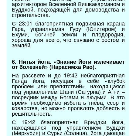
архитектором Вселенной Вишвакарманом и
Буддхой, подходящей для домоводства и
строительства.
С 23:01 благоприятная подвижная карана
Гара, управляемая Гуру (Юпитером) и
Бхуми, богиней земли и плодородия,
хороша для всего, что связано с ростом и
землёй.
6. Нитья йога. «Знание Йоги излечивает
от болезней» (Нарасимха Рао).
На рассвете и до 19:42 неблагоприятная
Ганда йога, несущая в себе «клубок
проблем или препятствий», находящаяся
под управлением Шани (Сатурна) и Агни –
посредник между Богами и людьми. В это
время необходимо избегать гнева, ссор и
коварства, но можно проявлять доблесть и
решительность.
С 19:42 благоприятная Вриддхи йога,
находящаяся под управлением Буддхи
(Меркурия) и Сурьи (Солнца), йога дающая