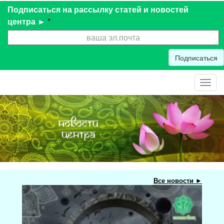
Подписаться на рассылку статей и новостей
центра ►
*
Подписаться
Toggl
navig
Все новости ►