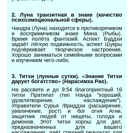
2. Луна транзитная в знаке (качество
психоэмоциональной сферы).
Чандра (Луна) находится в противоречивом
и восприимчивом знаке Мина (Рыбы).
Время полёта фантазий. Аспект Буддхи
задаёт лёгкую подвижность, аспект Шукры
подчёркивает творческое настроение.
Хорошо заниматься семейными вопросами
и изучением чего-либо.
3. Титхи (лунные сутки). «Знание Титхи
дарует богатство» (Нарасимха Рао).
На рассвете и до 9:54 благоприятный 16
титхи Пратипат (тип Нанда "хороший,
удовлетворение, наслаждение").
Управители Сурья /Вриддхи (расширение,
увеличение, рост) и бог огня Агни,
защитник людей от нищеты, голода и
демонов. Этот титхи хорош для дел,
предназначенных для вашего
наслаждения, даёт средний результат для