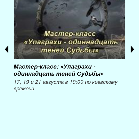
Мастер-класс: «Упаграхи -
Мас
одиннадцать теней Судьбы»
при
пер
17, 19 и 21 августа в 19:00 по киевскому
времени
Мож