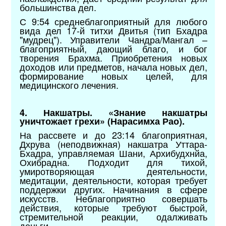
большинства дел.
С 9:54 среднеблагоприятный для любого
вида дел 17-й титхи Двитья (тип Бхадра
"мудрец"). Управители Чандра/Мангал –
благоприятный, дающий благо, и бог
творения Брахма. Приобретения новых
доходов или предметов, начала новых дел,
формирование новых целей, для
медицинского лечения.
4. Накшатры. «Знание накшатры
уничтожает грехи» (Нарасимха Рао).
На рассвете и до 23:14 благоприятная,
Дхрува (неподвижная) накшатра Уттара-
Бхадра, управляемая Шани, Архибудхнйа,
Охибрадна. Подходит для тихой,
умиротворяющая деятельности,
медитации, деятельности, которая требует
поддержки других. Начинания в сфере
искусств. Неблагоприятно совершать
действия, которые требуют быстрой,
стремительной реакции, одалживать
деньги.