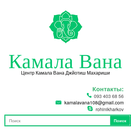
Перейти к основному содержанию
Камала Вана
Центр Камала Вана Джйотиш Махариши
Контакты:
093 403 68 56
kamalavana108@gmail.com
rohinikharkov
Поиск
Форма поиска
Поиск