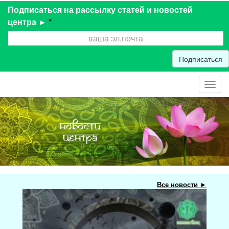
Подписаться на рассылку статей и новостей
центра ►
*
Подписаться
Toggl
navig
Все новости ►