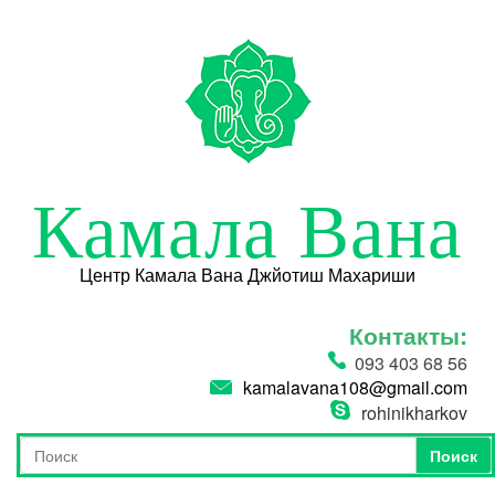
Перейти к основному содержанию
Камала Вана
Центр Камала Вана Джйотиш Махариши
Контакты:
093 403 68 56
kamalavana108@gmail.com
rohinikharkov
Поиск
Форма поиска
Поиск