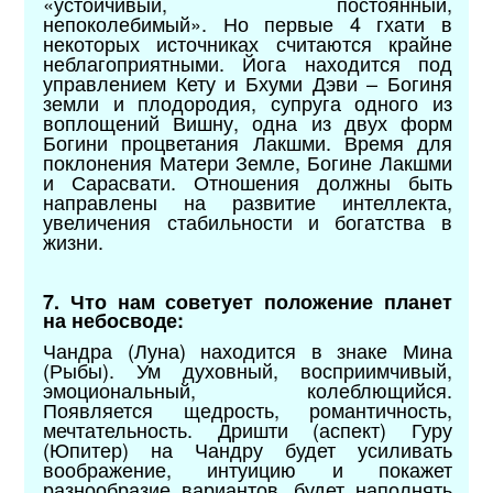
«устойчивый, постоянный,
непоколебимый». Но первые 4 гхати в
некоторых источниках считаются крайне
неблагоприятными. Йога находится под
управлением Кету и Бхуми Дэви – Богиня
земли и плодородия, супруга одного из
воплощений Вишну, одна из двух форм
Богини процветания Лакшми. Время для
поклонения Матери Земле, Богине Лакшми
и Сарасвати. Отношения должны быть
направлены на развитие интеллекта,
увеличения стабильности и богатства в
жизни.
7. Что нам советует положение планет
на небосводе:
Чандра (Луна) находится в знаке Мина
(Рыбы). Ум духовный, восприимчивый,
эмоциональный, колеблющийся.
Появляется щедрость, романтичность,
мечтательность. Дришти (аспект) Гуру
(Юпитер) на Чандру будет усиливать
воображение, интуицию и покажет
разнообразие вариантов, будет наполнять