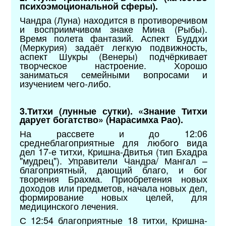
психоэмоциональной сферы).
Чандра (Луна) находится в противоречивом
и восприимчивом знаке Мина (Рыбы).
Время полета фантазий. Аспект Буддхи
(Меркурия) задаёт легкую подвижность,
аспект Шукры (Венеры) подчёркивает
творческое настроение. Хорошо
заниматься семейными вопросами и
изучением чего-либо.
3.Титхи (лунные сутки). «Знание Титхи
дарует богатство» (Нарасимха Рао).
На рассвете и до 12:06
среднеблагоприятные для любого вида
дел 17-е титхи, Кришна-Двитья (тип Бхадра
"мудрец"). Управители Чандра/ Мангал –
благоприятный, дающий благо, и бог
творения Брахма. Приобретения новых
доходов или предметов, начала новых дел,
формирование новых целей, для
медицинского лечения.
С 12:54 благоприятные 18 титхи, Кришна-