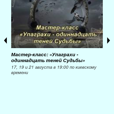
Мастер-класс: «Упаграхи -
Мас
одиннадцать теней Судьбы»
при
пер
17, 19 и 21 августа в 19:00 по киевскому
времени
Мож