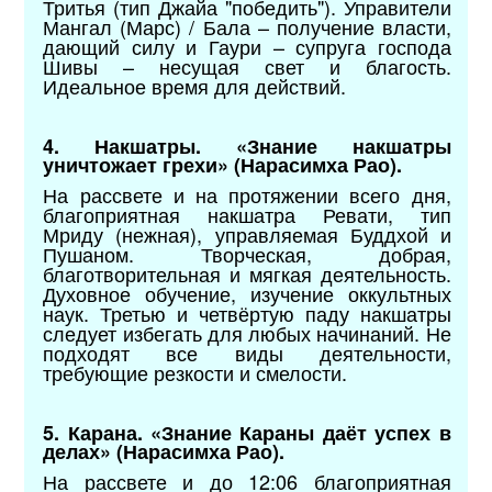
Тритья (тип Джайа "победить"). Управители
Мангал (Марс) / Бала – получение власти,
дающий силу и Гаури – супруга господа
Шивы – несущая свет и благость.
Идеальное время для действий.
4. Накшатры. «Знание накшатры
уничтожает грехи» (Нарасимха Рао).
На рассвете и на протяжении всего дня,
благоприятная накшатра Ревати, тип
Мриду (нежная), управляемая Буддхой и
Пушаном. Творческая, добрая,
благотворительная и мягкая деятельность.
Духовное обучение, изучение оккультных
наук. Третью и четвёртую паду накшатры
следует избегать для любых начинаний. Не
подходят все виды деятельности,
требующие резкости и смелости.
5. Карана. «Знание Караны даёт успех в
делах» (Нарасимха Рао).
На рассвете и до 12:06 благоприятная