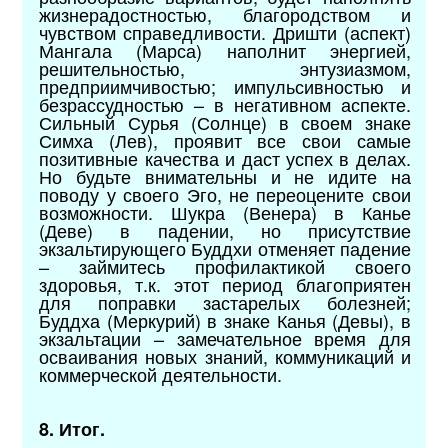
жизнерадостностью, благородством и
чувством справедливости. Дришти (аспект)
Мангала (Марса) наполнит энергией,
решительностью, энтузиазмом,
предприимчивостью; импульсивностью и
безрассудностью – в негативном аспекте.
Сильный Сурья (Солнце) в своем знаке
Симха (Лев), проявит все свои самые
позитивные качества и даст успех в делах.
Но будьте внимательны и не идите на
поводу у своего Эго, не переоцените свои
возможности. Шукра (Венера) в Канье
(Деве) в падении, но присутствие
экзальтирующего Буддхи отменяет падение
– займитесь профилактикой своего
здоровья, т.к. этот период благоприятен
для поправки застарелых болезней;
Буддха (Меркурий) в знаке Канья (Девы), в
экзальтации – замечательное время для
осваивания новых знаний, коммуникаций и
коммерческой деятельности.
8. Итог.