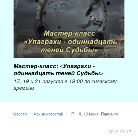
Мастер-класс: «Упаграхи -
Мас
одиннадцать теней Судьбы»
при
пер
17, 19 и 21 августа в 19:00 по киевскому
времени
Мож
Новости
Архив новостей
17, 18, 19 июня. Панчанга
2019-06-17