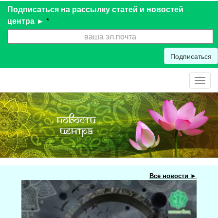
Подписаться на рассылку статей и новостей
центра ►
*
Подписаться
Toggl
navig
Все новости ►