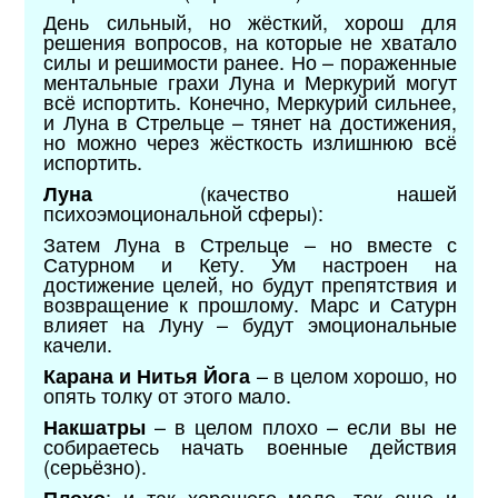
День сильный, но жёсткий, хорош для
решения вопросов, на которые не хватало
силы и решимости ранее. Но – пораженные
ментальные грахи Луна и Меркурий могут
всё испортить. Конечно, Меркурий сильнее,
и Луна в Стрельце – тянет на достижения,
но можно через жёсткость излишнюю всё
испортить.
(качество нашей
Луна
психоэмоциональной сферы):
Затем Луна в Стрельце – но вместе с
Сатурном и Кету. Ум настроен на
достижение целей, но будут препятствия и
возвращение к прошлому. Марс и Сатурн
влияет на Луну – будут эмоциональные
качели.
– в целом хорошо, но
Карана и Нитья Йога
опять толку от этого мало.
– в целом плохо – если вы не
Накшатры
собираетесь начать военные действия
(серьёзно).
: и так хорошего мало, так еще и