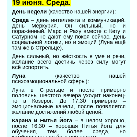
19 июня. Среда.
(качество нашей энергии):
День недели
– день интеллекта и коммуникаций.
Среда
День Меркурия. Он сильный, но и
поражённый. Марс и Раху вместе с Кету и
Сатурном не дают ему покоя сейчас. День
социальной логики, но и эмоций (Луна ещё
там же в Стрельце).
День сильный, но жёсткость в уме и речи,
желание всего достичь через силу могут
всё испортить.
(качество нашей
Луна
психоэмоциональной сферы):
Луна в Стрельце и после примерно
половины шестого вечера уходит наконец-
то в Козерог. До 17:30 примерно –
эмоциональные качели, после появляется
желание достижений любой ценой.
– в целом хорошо,
Карана и Нитья Йога
после 16:30 – хорошая Нитья йога для
обучения, тем более среда, но
комбинационная йога всё портит.