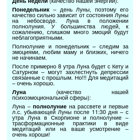
(качество нашей энергии):
День недели
– день Луны, поэтому его
Понедельник
качество сильно зависит от состояния Луны
на небосводе. Луна в положении
полнолуния. У большинства людей, к
сожалению, слишком много эмоций будут
неблагоприятными.
Полнолуние и понедельник – следим за
эмоциями, любим маму и близких, ничего
не начинаем.
После примерно 8 утра Луна будет с Кету и
Сатурном – могут захлестнуть депрессии
связанные с прошлым. Но!!! Для медитаций
– очень хорошо.
(качество нашей
Луна
психоэмоциональной сферы):
Луна –
на рассвете и первые
полнолуние
л.с. убывающей Луны после 11:30 дня – с
утра Луна в Скорпионе и полнолуние –
трасформационные практики в виде
медитаций или на ваше усмотрение –
очень хороши!