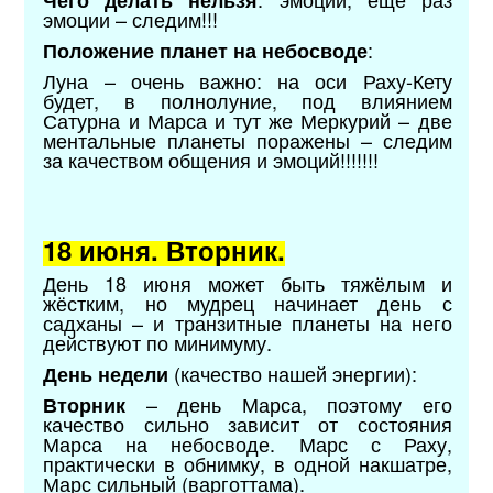
Чего делать нельзя
эмоции – следим!!!
:
Положение планет на небосводе
Луна – очень важно: на оси Раху-Кету
будет, в полнолуние, под влиянием
Сатурна и Марса и тут же Меркурий – две
ментальные планеты поражены – следим
за качеством общения и эмоций!!!!!!!
18 июня. Вторник.
День 18 июня может быть тяжёлым и
жёстким, но мудрец начинает день с
садханы – и транзитные планеты на него
действуют по минимуму.
(качество нашей энергии):
День недели
– день Марса, поэтому его
Вторник
качество сильно зависит от состояния
Марса на небосводе. Марс с Раху,
практически в обнимку, в одной накшатре,
Марс сильный (варготтама).