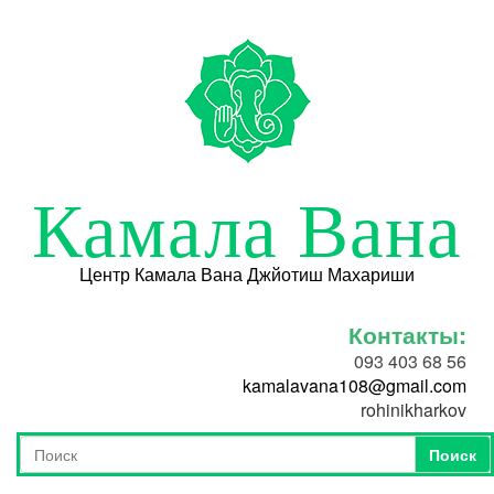
Перейти к основному содержанию
Камала Вана
Центр Камала Вана Джйотиш Махариши
Контакты:
093 403 68 56
kamalavana108@gmail.com
rohinikharkov
Поиск
Форма поиска
Поиск