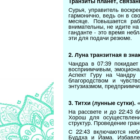
Транзиты планет, связан
Сурья, управитель воскре
гармонично, ведь он в св
месяце. Повышается рабо
внимательны, не идите на
ганданте - это время неб
эти для подачи резюме.
2. Луна транзитная в зн
Чандра в 07:39 покидает
восприимчивым, эмоциона
Аспект Гуру на Чандру 
благородством и чувств
энтузиазмом, предприимчи
3. Титхи (лунные сутки).
На рассвете и до 22:43 б
Хорош для осуществлени
структур. Проведение гра
С 22:43 включаются небл
Буддха и Йама. Избавле