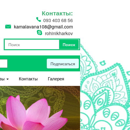
Контакты:
093 403 68 56
kamalavana108@gmail.com
rohinikharkov
Поиск
Форма поиска
Поиск
Подписаться
вы
Контакты
Галерея