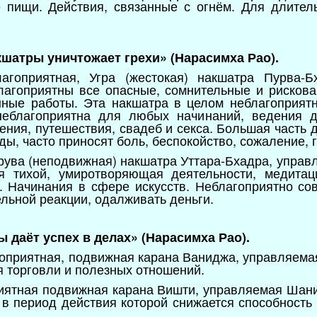
е пищи. Действия, связанные с огнём. Для длител
кшатры уничтожает грехи» (Нарасимха Рао).
агоприятная, Угра (жестокая) накшатра Пурва-Б
лагоприятны все опасные, сомнительные и рискова
нные работы. Эта накшатра в целом неблагоприят
 неблагоприятна для любых начинаний, ведения 
ния, путешествия, свадеб и секса. Большая часть 
, часто приносят боль, беспокойство, сожаление, г
хрува (неподвижная) накшатра Уттара-Бхадра, управ
 тихой, умиротворяющая деятельности, медитаци
. Начинания в сфере искусств. Неблагоприятно со
льной реакции, одалживать деньги.
ы даёт успех в делах» (Нарасимха Рао).
агоприятная, подвижная карана Ваниджа, управляема
 торговли и полезных отношений.
риятная подвижная карана Вишти, управляемая Шани
 в период действия которой снижается способность