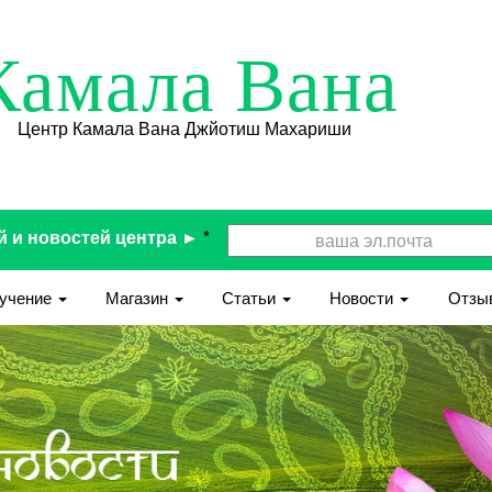
Камала Вана
Центр Камала Вана Джйотиш Махариши
й и новостей центра ►
*
учение
Магазин
Статьи
Новости
Отзы