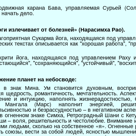
подвижная карана Бава, управляемая Сурьей (Со
 начать дело.
оги излечивает от болезней» (Нарасимха Рао).
лагоприятная Сукарма йога, находящаяся под управ
ских текстах описывается как "хорошая работа", "пр
хрити йога, находящаяся под управлением Раху 
стающийся", "сохраняющийся", "устойчивый", "восхи
ожение планет на небосводе:
т в знак Мина. Ум становится духовным, воспри
 щедрость, романтичность, мечтательность. Аспек
ение и интуицию, наполнять жизнерадостностью, 
т Мангала (Марс) наполнит энергией, решите
ьсивностью и безрассудностью – в негативном аспек
 в огненном знаке Симха, Ретроградный Шани с Кету
аши – воля, решительность и честолюбие. Внимание 
ими людьми, сколько на собственное «я». Огненные
ь союзы, вести за собой людей, ясностью мышлени