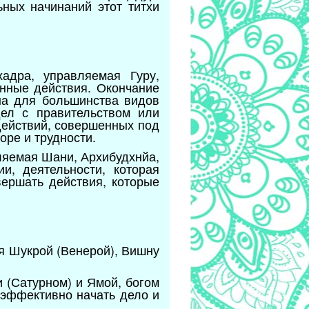
ьных начинаний этот титхи
хадра, управляемая Гуру,
нные действия. Окончание
на для большинства видов
дел с правительством или
действий, совершенных под
оре и трудности.
ляемая Шани, Архибудхнйа,
и, деятельности, которая
вершать действия, которые
я Шукрой (Венерой), Вишну
 (Сатурном) и Ямой, богом
 эффективно начать дело и