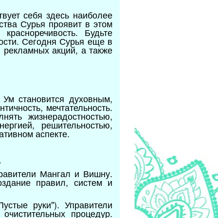
твует себя здесь наиболее
ства Сурья проявит в этом
 красноречивость. Будьте
ости. Сегодня Сурья еще в
и рекламных акций, а также
 Ум становится духовным,
тичность, мечтательность.
нять жизнерадостностью,
ергией, решительностью,
ативном аспекте.
.
правители Мангал и Вишну.
здание правил, систем и
Пустые руки"). Управители
очистительных процедур.