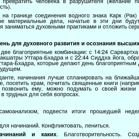
 превратить человека в разрушителя (желание по
сть).
на границе соединения водного знака Карк (Рак) 
ые материальные дела, начатые в эти дни буду
ся заниматься духовными практиками и отложить се
день для духовного развития и осознания высших
две благоприятные комбинации: с 14:24 Сарвартха
накшатры Уттара-Бхадра и с 22:44 Сиддха йога, обр
Уттара-Бхадра, которые делают день благоприятным
будущем.
данте, начинания лучше спланировать на ближайши
, посетить храм, почитать священные книги (наприм
о позвонить ему, можно подумать о своей жизни
 в трудных для себя вопросах.
 самоанализом, подвести итоги прошедшей неде
для начинаний. Конфликтовать, лениться.
. Благотворительность. Со
ачинаний и каких