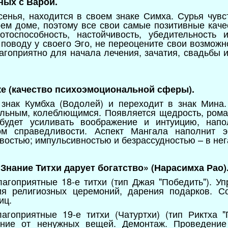
ных с Варой.
сенья, находится в своем знаке Симха. Сурья чувс
оем доме, поэтому все свои самые позитивные каче
тоспособность, настойчивость, убедительность и
 поводу у своего Эго, не переоцените свои возможн
лагоприятно для начала лечения, зачатия, свадьбы 
аке (качество психоэмоциональной сферы).
 знак Кумбха (Водолей) и переходит в знак Мина.
льным, колеблющимся. Появляется щедрость, роман
будет усиливать воображение и интуицию, напол
ом справедливости. Аспект Мангала наполнит эн
востью; импульсивностью и безрассудностью – в нег
 «Знание Титхи дарует богатство» (Нарасимха Рао)
лагоприятные 18-е титхи (тип Джая "Победить"). У
я религиозных церемоний, дарения подарков. Со
ниц.
агоприятные 19-е титхи (Чатуртхи) (тип Риктха "
ние от ненужных вещей. Демонтаж. Проведение 