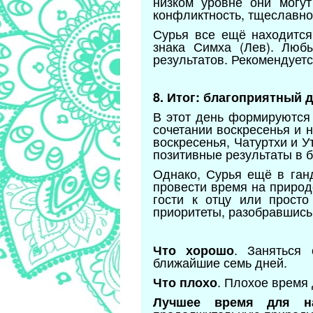
низком уровне они могут
конфликтность, тщеславно
Сурья все ещё находится 
знака Симха (Лев). Люб
результатов. Рекомендует
8. Итог: благоприятный 
В этот день формируются 
сочетании воскресенья и 
воскресенья, Чатуртхи и 
позитивные результаты в 
Однако, Сурья ещё в ган
провести время на природе
гости к отцу или прост
приоритеты, разобравшись
. Заняться
Что хорошо
ближайшие семь дней.
. Плохое время 
Что плохо
Лучшее время для н