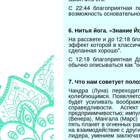
С 22:44 благоприятная 
возможность основательно
6. Нитья йога. «Знание Й
На рассвете и до 12:18 б
эффект которой в классиче
сделанная хорошо".
С 12:18 благоприятная Д
обычно описываться как "о
7. Что нам советует пол
Чандра (Луна) переходи
колеблющимся. Появляется
будет усиливать воображ
справедливости. Аспек
предприимчивостью; импул
(Венера), Мангала (Марс)
пять планет в огненных р
на взаимодействие с друг
лидера, умением заключат