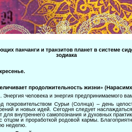
ющих панчанги и транзитов планет в системе сид
зодиака
скресенье.
величивает продолжительность жизни» (Нарасимх
и. Энергия человека и энергия предпринимаемого ва
д покровительством Сурьи (Солнца) – день целост
арений и новых идей. Сегодня следует наслаждаться
 для внутреннего самопознания и духовных практик,
с отцом и проработкой родовой кармы. Благоприят
ую неделю.