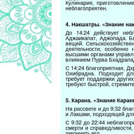
Кулинария, приготовлени
неблагоприятен.
4. Накшатры. «Знание на
До 14:24 действует небл
Аджаикапат, Аджопада. Б
вещей. Сельскохозяйстве
деятельности, особенно
высшими органами управле
влиянием Пурва Бхадрапады
С 14:24 благоприятная, Д
Охибрадна. Подходит для
требует поддержки других
требуют быстрой, стремите
5. Карана. «Знание Каран
На рассвете и до 9:32 бл
и Лакшми, подходящей для
С 9:32 до 22:44 неблагоп
смерти и справедливости,
закончить его.