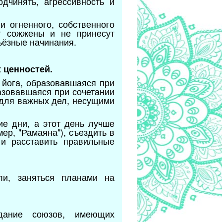
дчинять, агрессивность и
и огненного, собственного
т сожжены и не принесут
рьёзные начинания.
 ценностей.
 йога, образовавшаяся при
азовавшаяся при сочетании
 для важных дел, несущими
е дни, а этот день лучше
ер, "Рамаяна"), съездить в
 и расставить правильные
ли, заняться планами на
здание союзов, имеющих