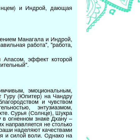
лнцем) и Индрой, дающая
лением Манагала и Индрой,
авильная работа", "работа,
и Апасом, эффект которой
тительный".
имчивым, эмоциональным,
т Гуру (Юпитер) на Чандру
благородством и чувством
льностью, энтузиазмом,
те. Сурья (Солнце), Шукра
 в огненном знаке Дхану –
их направляется не столько
 раши наделяют качествами
я и силой воли. Однако на