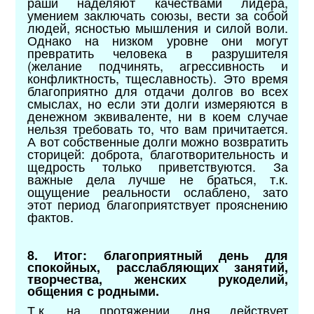
раши наделяют качествами лидера,
умением заключать союзы, вести за собой
людей, ясностью мышления и силой воли.
Однако на низком уровне они могут
превратить человека в разрушителя
(желание подчинять, агрессивность и
конфликтность, тщеславность). Это время
благоприятно для отдачи долгов во всех
смыслах, но если эти долги измеряются в
денежном эквиваленте, ни в коем случае
нельзя требовать то, что вам причитается.
А вот собственные долги можно возвратить
сторицей: доброта, благотворительность и
щедрость только приветствуются. За
важные дела лучше не браться, т.к.
ощущение реальности ослаблено, зато
этот период благоприятствует прояснению
фактов.
8. Итог: благоприятный день для
спокойных, расслабляющих занятий,
творчества, женских рукоделий,
общения с родными.
Т.к. на протяжении дня действует