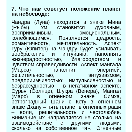
7. Что нам советует положение планет
на небосводе:
Чандра (Луна) находится в знаке Мина
(Рыбы). Ум становится духовным,
восприимчивым, эмоциональным,
колеблющимся. Появляется щедрость,
романтичность, мечтательность. Аспект
Гуру (Юпитер) на Чандру будет усиливать
воображение и интуицию, наполнять
жизнерадостностью, благородством и
чувством справедливости. Аспект Мангала
(Марса) наполнит энергией,
решительностью, энтузиазмом,
предприимчивостью; импульсивностью и
безрассудностью – в негативном аспекте.
Сурья (Солнце), Шукра (Венера), Мангал
(Марс) в огненном знаке Симха,
ретроградный Шани с Кету в огненном
знаке Дхану – пять планет в огненных раши
– воля, решительность и честолюбие.
Внимание их направляется не столько на
взаимодействие с другими людьми,
сколько на собственное «я». Огненные