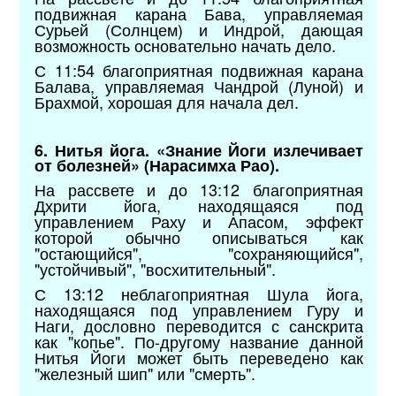
подвижная карана Бава, управляемая
Сурьей (Солнцем) и Индрой, дающая
возможность основательно начать дело.
С 11:54 благоприятная подвижная карана
Балава, управляемая Чандрой (Луной) и
Брахмой, хорошая для начала дел.
6. Нитья йога. «Знание Йоги излечивает
от болезней» (Нарасимха Рао).
На рассвете и до 13:12 благоприятная
Дхрити йога, находящаяся под
управлением Раху и Апасом, эффект
которой обычно описываться как
"остающийся", "сохраняющийся",
"устойчивый", "восхитительный".
С 13:12 неблагоприятная Шула йога,
находящаяся под управлением Гуру и
Наги, дословно переводится с санскрита
как "копье". По-другому название данной
Нитья Йоги может быть переведено как
"железный шип" или "смерть".