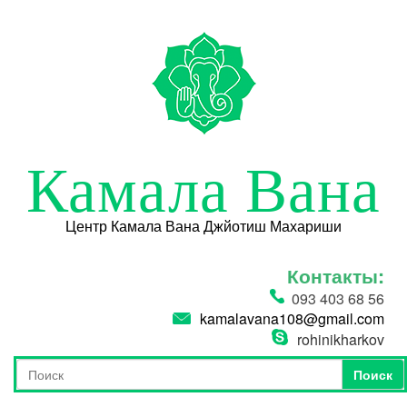
Перейти к основному содержанию
Камала Вана
Центр Камала Вана Джйотиш Махариши
Контакты:
093 403 68 56
kamalavana108@gmail.com
rohinikharkov
Поиск
Форма поиска
Поиск