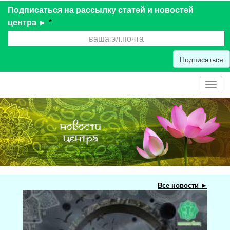
Подписаться на рассылку статей и новостей
центра ►
*
Подписаться
Toggl
navig
Все новости ►