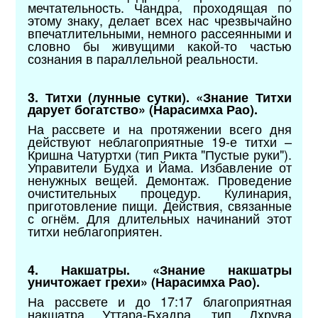
мечтательность. Чандра, проходящая по
этому знаку, делает всех нас чрезвычайно
впечатлительными, немного рассеянными и
словно бы живущими какой-то частью
сознания в параллельной реальности.
3. Титхи (лунные сутки). «Знание Титхи
дарует богатство» (Нарасимха Рао).
На рассвете и на протяжении всего дня
действуют неблагоприятные 19-е титхи –
Кришна Чатуртхи (тип Рикта "Пустые руки").
Управители Будха и Йама. Избавление от
ненужных вещей. Демонтаж. Проведение
очистительных процедур. Кулинария,
приготовление пищи. Действия, связанные
с огнём. Для длительных начинаний этот
титхи неблагоприятен.
4. Накшатры. «Знание накшатры
уничтожает грехи» (Нарасимха Рао).
На рассвете и до 17:17 благоприятная
накшатра Уттара-Бхадра, тип Дхрува