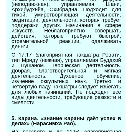
(неподвижная), управляемая Шани,
Архибудхнйа, Охибрадна. Подходит для
тихой, умиротворяющая деятельности,
медитации, деятельности, которая требует
поддержки других. Начинания в сфере
искусств. Неблагоприятно совершать
действия, которые требуют быстрой,
стремительной реакции, одалживать
деньги.
С 17:17 благоприятная накшатра Ревати,
тип Мриду (нежная), управляемая Буддхой
и Пушаном. Творческая деятельность.
Добрая, благотворительная и мягкая
деятельность. Духовное обучение,
изучение оккультных наук. Третью и
четвертую паду накшатры следует избегать
для любых начинаний. Не подходят все
виды деятельности, требующие резкости и
смелости.
5. Карана. «Знание Караны даёт успех в
делах» (Нарасимха Рао).
На рассвете и до 11:54 благоприятная