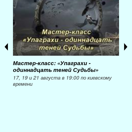
Мастер-класс: «Упаграхи -
Мас
одиннадцать теней Судьбы»
при
пер
17, 19 и 21 августа в 19:00 по киевскому
времени
Мож