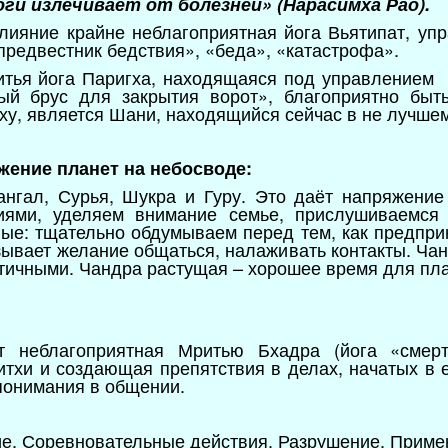
оги излечивает от болезней» (Нарасимха Рао).
влияние крайне неблагоприятная йога Вьятипат, уп
предвестник бедствия», «беда», «катастрофа».
нитья йога Паригха, находящаяся под управлением
ный брус для закрытия ворот», благоприятно бы
ху, является Шани, находящийся сейчас в не лучше
ожение планет на небосводе:
ангал, Сурья, Шукра и Гуру. Это даёт напряжение
иями, уделяем внимание семье, прислушиваемся 
ые: тщательно обдумываем перед тем, как предприн
зывает желание общаться, налаживать контакты. Ча
тичными. Чандра растущая – хорошее время для пл
т неблагоприятная Мритью Бхадра (йога «смерт
титхи и создающая препятствия в делах, начатых в 
опонимания в общении.
е. Соревновательные действия. Разрушение. Приме