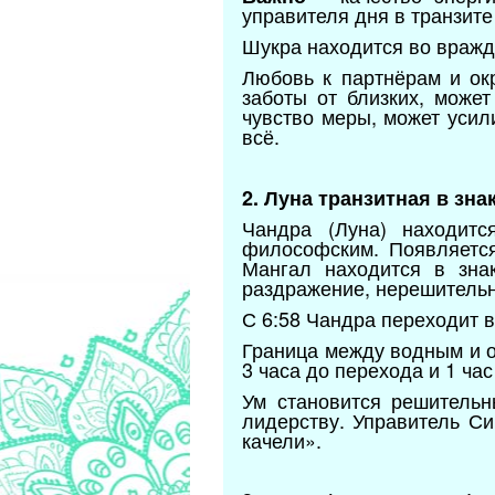
управителя дня в транзит
Шукра находится во вражде
Любовь к партнёрам и ок
заботы от близких, может
чувство меры, может усил
всё.
2. Луна транзитная в зн
Чандра (Луна) находитс
философским. Появляется
Мангал находится в зна
раздражение, нерешительно
С 6:58 Чандра переходит в
Граница между водным и о
3 часа до перехода и 1 час
Ум становится решитель
лидерству. Управитель С
качели».