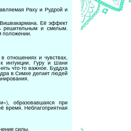
равляемая Раху и Рудрой и
 Вишвакармана. Её эффект
ть решительным и смелым.
м положении.
 в отношениях и чувствах,
к интуиции. Гуру и Шани
ять что-то важное. Буддха
ндра в Симхе делает людей
анирования.
и»), образовавшаяся при
её время. Неблагоприятная
нение силы.