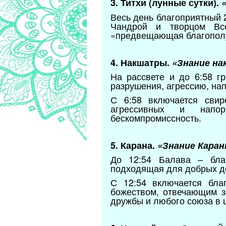
3. Титхи (лунные сутки).
Весь день благоприятный 
Чандрой и творцом Все
«предвещающая благополу
4. Накшатры.
«Знание на
На рассвете и до 6:58 г
разрушения, агрессию, нап
С 6:58 включается свир
агрессивных и напор
бескомпромиссность.
5. Карана.
«Знание Каран
До 12:54 Балава – бла
подходящая для добрых д
С 12:54 включается бла
божеством, отвечающим за
дружбы и любого союза в 