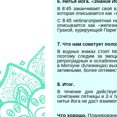
6. Нитья йога.
«Знание Й
В 8:45 заканчивает своё 
которая описывается как «
С 8:45 неблагоприятная 
описывается как «желез
Грахой, курирующей Париг
7. Что нам советует пол
В водных знаках стоят М
поэтому следим за эмоц
ретроградные и ослабленн
в Митхуне (Близнецах) вы
активными, более оптимис
8. Итог.
В течение дня действуе
сочетании пятницы и 2-х 
нитья йога не даст взаим
Планировани
Что хорошо.