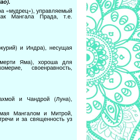
ао).
ра «мудрец»), управляемый
ак Мангала Прада, т.е.
курий) и Индра), несущая
смерти Яма), хороша для
мерие, своенравность,
ахмой и Чандрой (Луна),
емая Мангалом и Митрой,
тречи и за священность уз