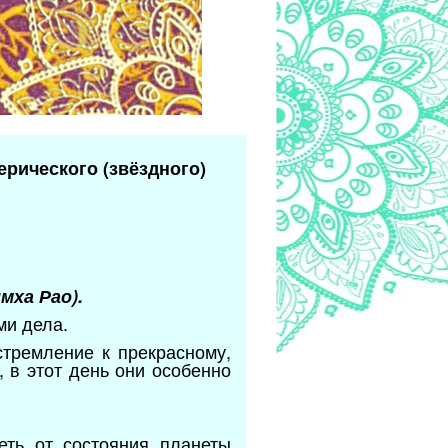
ерического (звёздного)
ха Рао).
ми дела.
тремление к прекрасному,
 в этот день они особенно
еть от состояния планеты