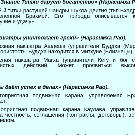
«Знание Титхи дарует богатство» (Нарасимха Р
2-й титхи растущей Чандры Шукла Двития (тип Бхад
ленной Брахмой. Его природа описывается к
чие и удачу».
кшатры уничтожает грехи» (Нарасимха Рао).
розная накшатра Ашлеша (управители Буддха (Мер
ористость. Буддха находится в Митхуне (Близнецы).
епая накшатра Магха (управители Кету и бог 
истых действий. Может проявиться высоко
ы даёт успех в делах» (Нарасимха Рао).
гоприятная подвижная Карана, управляемая Бр
ел.
гоприятная подвижная карана Каулава, управля
 честность, соглашения (контракты, договоры), вс
целом.