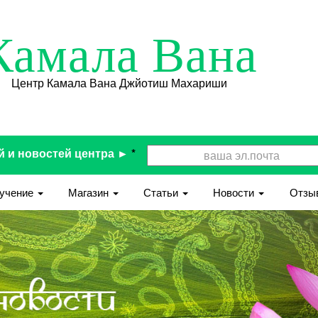
Камала Вана
Центр Камала Вана Джйотиш Махариши
й и новостей центра ►
*
учение
Магазин
Статьи
Новости
Отзы