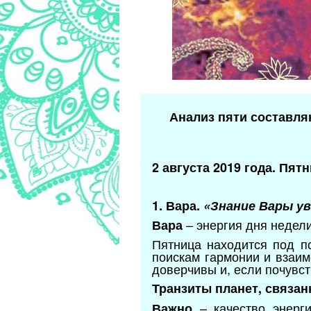
Анализ пяти составля
2 августа 2019 года. Пятн
1. Вара.
«Знание Вары у
– энергия дня недел
Вара
Пятница находится под п
поискам гармонии и взаи
доверчивы и, если почувст
Транзиты планет, связан
–
качество энерг
Важно