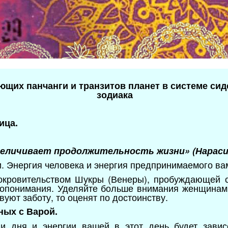
ющих панчанги и транзитов планет в системе сид
зодиака
ица.
величивает продолжительность жизни» (Нарасим
и. Энергия человека и энергия предпринимаемого ва
окровительством Шукры (Венеры), пробуждающей с
мопонимания. Уделяйте больше внимания женщинам,
вуют заботу, то оценят по достоинству.
ных с Варой.
ии дня и энергии вашей в этот день будет завис