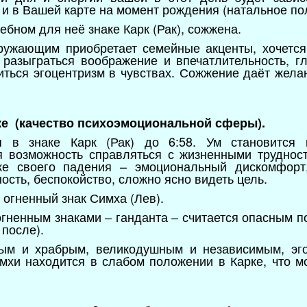
е и в Вашей карте на момент рождения (натальное п
бном для неё знаке Карк (Рак), сожжена.
ружающим приобретает семейные акценты, хочется
 разыграться воображение и впечатлительность, г
иться эгоцентризм в чувствах. Сожжение даёт жела
аке (качество психоэмоциональной сферы).
я в знаке Карк (Рак) до 6:58. Ум становится 
 возможность справляться с жизненными трудност
ке своего падения – эмоциональный дискомфорт,
сть, беспокойство, сложно ясно видеть цель.
 огненный знак Симха (Лев).
гненным знаками – ганданта – считается опасным п
 после).
ным и храбрым, великодушным и независимым, эг
имхи находится в слабом положении в Карке, что 