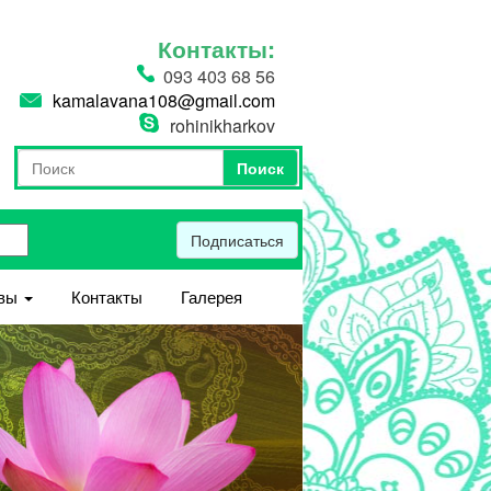
Контакты:
093 403 68 56
kamalavana108@gmail.com
rohinikharkov
Поиск
Форма поиска
Поиск
Подписаться
вы
Контакты
Галерея