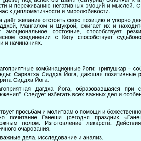
сти и переживанию негативных эмоций и мыслей. С
 нас к дипломатичности и миролюбивости.
а даёт желание отстоять свою позицию и упорно дви
ддхой, Мангалом и Шукрой, сжигает их и находит
т эмоциональное состояние, способствует рез
сном соединении с Кету способствует судьбоно
ти и начинаниях.
лагоприятные комбинационные йоги: Трипушкар – со
ажды; Сарватха Сиддха Йога, дающая позитивные 
мрита Сиддха Йога.
агоприятная Дагдха Йога, образовавшаяся при с
жжения". Следует избегать всех важных дел и особен
ствует просьбам и молитвам о помощи и божественн
тно почитание Ганеши (сегодня праздник «Ганеш
ожным полом. Изготовление лекарств. Действи
ичного очарования.
 важные дела. Исследование и анализ.