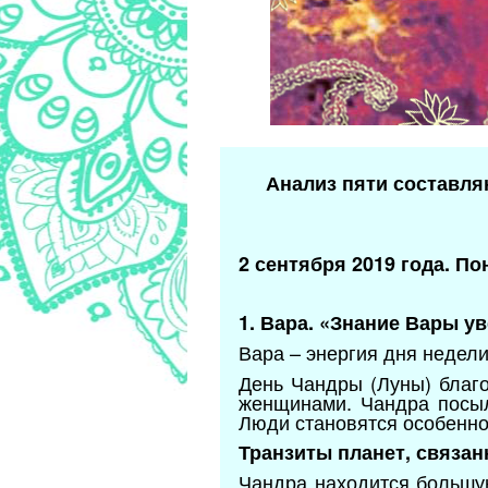
Анализ пяти составля
2 сентября 2019 года. По
1. Вара. «Знание Вары у
Вара – энергия дня недел
День Чандры (Луны) благ
женщинами. Чандра посыл
Люди становятся особенно
Транзиты планет, связан
Чандра находится большую