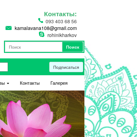
Контакты:
093 403 68 56
kamalavana108@gmail.com
rohinikharkov
Поиск
Форма поиска
Поиск
Подписаться
вы
Контакты
Галерея