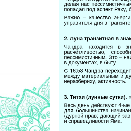
делая нас пессимистичным
попадая под аспект Раху,
Важно – качество энерги
управителя дня в транзит
2. Луна транзитная в зн
Чандра находится в зн
расчётливостью, спосо
пессимистичным. Это – на
в документах, в быту.
С 16:53 Чандра переходит
между материальным и дух
неразбериху, активность.
3. Титхи (лунные сутки).
Весь день действуют 4-ые 
для большинства начинан
(дурной нрав; дающий зав
и справедливости Яма.