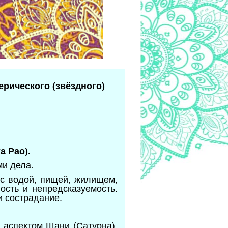
ерического (звёздного)
а Рао).
ми дела.
с водой, пищей, жилищем,
ость и непредсказуемость.
и сострадание.
 аспектом Шани (Сатурна),