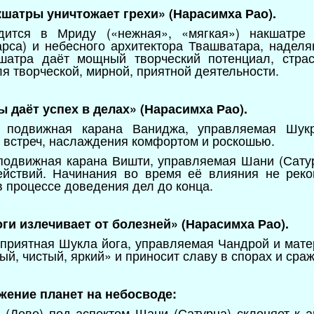
кшатры уничтожает грехи» (Нарасимха Рао).
дится в Мриду («нежная», «мягкая») накшатре
рса) и небесного архитектора Твашватара, наделя
шатра даёт мощный творческий потенциал, страсть
ля творческой, мирной, приятной деятельности.
ы даёт успех в делах» (Нарасимха Рао).
, подвижная карана Ваниджа, управляемая Шук
 встреч, наслаждения комфортом и роскошью.
 подвижная карана Вишти, управляемая Шани (Сату
йствий. Начинания во время её влияния не реко
в процессе доведения дел до конца.
оги излечивает от болезней» (Нарасимха Рао).
оприятная Шукла йога, управляемая Чандрой и мате
ый, чистый, яркий» и приносит славу в спорах и сра
ожение планет на небосводе:
е (Деве) под аспектом Шани (Сатурна) склоняет к