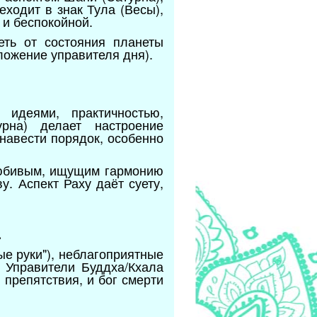
ходит в знак Тула (Весы),
 и беспокойной.
еть от состояния планеты
оложение управителя дня).
идеями, практичностью,
рна) делает настроение
навести порядок, особенно
олюбивым, ищущим гармонию
. Аспект Раху даёт суету,
.
ые руки"), неблагоприятные
 Управители Буддха/Кхала
 препятствия, и бог смерти